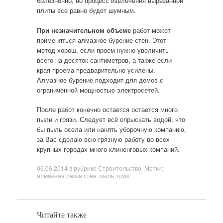
болезненно, но процесс извлечения вырезанной
плиты все равно будет шумным.
При незначительном объеме
работ может
применяться алмазное бурение стен. Этот
метод хорош, если проем нужно увеличить
всего на десяток сантиметров, а также если
края проема предварительно усилены.
Алмазное бурение подходит для домов с
ограниченной мощностью электросетей.
После работ конечно остается остается много
пыли и грязи. Следует всё опрыскать водой, что
бы пыль осела или нанять уборочную компанию,
за Вас сделаю всю грязную работу во всех
крупных городах много клиненговых компаний.
06.06.2014
в рубрике
Строительство
. Метки:
алмазная резка стен
,
пыль
,
шум
Читайте также