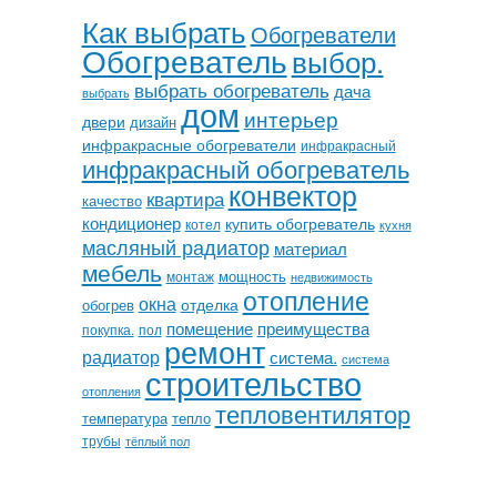
Как выбрать
Обогреватели
Обогреватель
выбор.
выбрать обогреватель
дача
выбрать
дом
интерьер
двери
дизайн
инфракрасные обогреватели
инфракрасный
инфракрасный обогреватель
конвектор
квартира
качество
кондиционер
купить обогреватель
котел
кухня
масляный радиатор
материал
мебель
мощность
монтаж
недвижимость
отопление
окна
отделка
обогрев
помещение
преимущества
покупка.
пол
ремонт
радиатор
система.
система
строительство
отопления
тепловентилятор
температура
тепло
трубы
тёплый пол