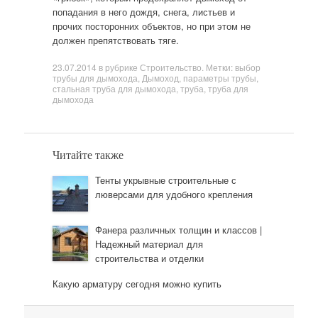
попадания в него дождя, снега, листьев и
прочих посторонних объектов, но при этом не
должен препятствовать тяге.
23.07.2014
в рубрике
Строительство
. Метки:
выбор
трубы для дымохода
,
Дымоход
,
параметры трубы
,
стальная труба для дымохода
,
труба
,
труба для
дымохода
Читайте также
Тенты укрывные строительные с
люверсами для удобного крепления
Фанера различных толщин и классов |
Надежный материал для
строительства и отделки
Какую арматуру сегодня можно купить