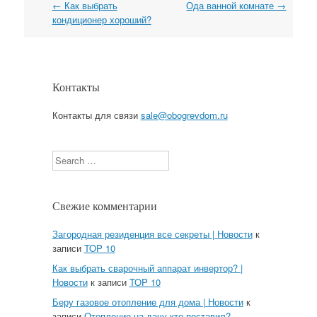
←
Как выбрать
Ода ванной комнате
→
Навигация
кондиционер хороший?
Контакты
Контакты для связи
sale@obogrevdom.ru
Search
Свежие комментарии
Загородная резиденция все секреты | Новости
к
записи
TOP 10
Как выбрать сварочный аппарат инвертор? |
Новости
к записи
TOP 10
Беру газовое отопление для дома | Новости
к
записи
Отопление на дачу кто поставил?