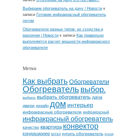
Выбираем обогреватель на дачу | Новости
к
записи
Готовим инфракрасный обогреватель
летом
Обогреватели разных типов: их сходства и
различия | Новости
к записи
Как правильно
выполняется расчет мощности инфракрасного
обогревателя
Метки
Как выбрать
Обогреватели
Обогреватель
выбор.
выбрать обогреватель
дача
выбрать
дом
интерьер
двери
дизайн
инфракрасные обогреватели
инфракрасный
инфракрасный обогреватель
конвектор
квартира
качество
кондиционер
купить обогреватель
котел
кухня