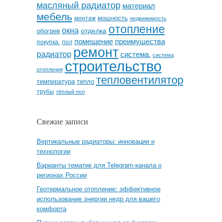
масляный радиатор
материал
мебель
мощность
монтаж
недвижимость
отопление
окна
отделка
обогрев
помещение
преимущества
покупка.
пол
ремонт
радиатор
система.
система
строительство
отопления
тепловентилятор
температура
тепло
трубы
тёплый пол
Свежие записи
Вертикальные радиаторы: инновации и
технологии
Варианты тематик для Telegram-канала о
регионах России
Геотермальное отопление: эффективное
использование энергии недр для вашего
комфорта