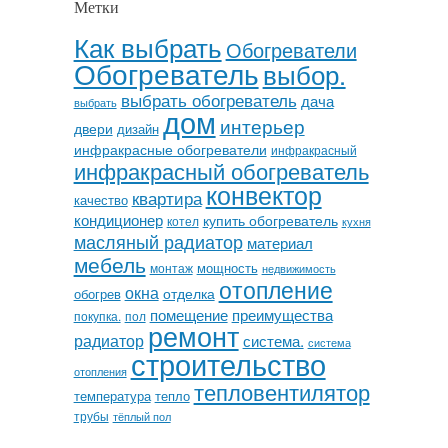
Метки
Как выбрать
Обогреватели
Обогреватель
выбор.
выбрать обогреватель
дача
выбрать
дом
интерьер
двери
дизайн
инфракрасные обогреватели
инфракрасный
инфракрасный обогреватель
конвектор
квартира
качество
кондиционер
купить обогреватель
котел
кухня
масляный радиатор
материал
мебель
мощность
монтаж
недвижимость
отопление
окна
отделка
обогрев
помещение
преимущества
покупка.
пол
ремонт
радиатор
система.
система
строительство
отопления
тепловентилятор
температура
тепло
трубы
тёплый пол