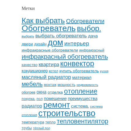
Метки
Как выбрать
Обогреватели
Обогреватель
выбор.
выбрать обогреватель
дача
выбрать
дом
интерьер
двери
дизайн
инфракрасные обогреватели
инфракрасный
инфракрасный обогреватель
конвектор
квартира
качество
кондиционер
купить обогреватель
котел
кухня
масляный радиатор
материал
мебель
мощность
монтаж
недвижимость
отопление
окна
отделка
обогрев
помещение
преимущества
покупка.
пол
ремонт
радиатор
система.
система
строительство
отопления
тепловентилятор
температура
тепло
трубы
тёплый пол