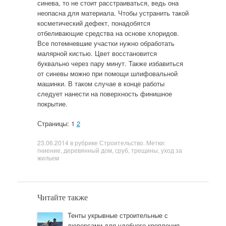
синева, то не стоит расстраиваться, ведь она
неопасна для материала. Чтобы устранить такой
косметический дефект, понадобятся
отбеливающие средства на основе хлоридов.
Все потемневшие участки нужно обработать
малярной кистью. Цвет восстановится
буквально через пару минут. Также избавиться
от синевы можно при помощи шлифовальной
машинки. В таком случае в конце работы
следует нанести на поверхность финишное
покрытие.
Страницы: 1
2
23.06.2014
в рубрике
Строительство
. Метки:
гниение
,
деревянный дом
,
сруб
,
трещины
,
уход за
жильем
Читайте также
Тенты укрывные строительные с
люверсами для удобного крепления