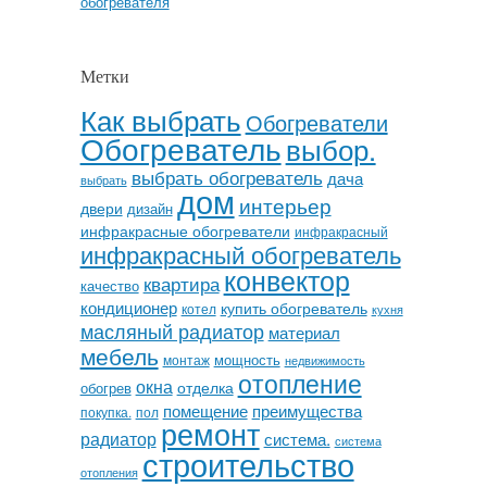
обогревателя
Метки
Как выбрать
Обогреватели
Обогреватель
выбор.
выбрать обогреватель
дача
выбрать
дом
интерьер
двери
дизайн
инфракрасные обогреватели
инфракрасный
инфракрасный обогреватель
конвектор
квартира
качество
кондиционер
купить обогреватель
котел
кухня
масляный радиатор
материал
мебель
мощность
монтаж
недвижимость
отопление
окна
отделка
обогрев
помещение
преимущества
покупка.
пол
ремонт
радиатор
система.
система
строительство
отопления