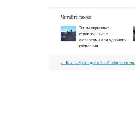
Читайте также
Тенты укрывные
строительные с
люверсами для удобного
крепления
←
Как выбрать достойный обогревател
Навигация