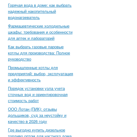
Горячая вода в доме: как выбрать
надежный накопительный
водонагреватель
Фармацевтические холодильные
шкафы: требования и особенности
для аптек и лабораторий
Как выбрать газовые паровые
котлы для производства: Полное
руководство
Промышленные котлы для
предприятий: выбор, эксплуатация
и эффективность
Порядок установки узла учета
сточных вод и ориентировочная
стоимость работ
ООО Лотан (ПИК): отзывы
дольщиков, суд за неустойку и
качество в 2026 году
Где выгодно купить дизельное
топливо оптом для частного дома