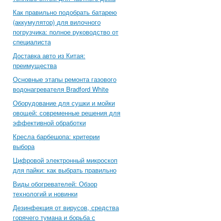
Как правильно подобрать батарею
(аккумулятор) для вилочного
погрузчика: полное руководство от
специалиста
Доставка авто из Китая:
преимущества
Основные этапы ремонта газового
водонагревателя Bradford White
Оборудование для сушки и мойки
овощей: современные решения для
эффективной обработки
Кресла барбешопа: критерии
выбора
Цифровой электронный микроскоп
для пайки: как выбрать правильно
Виды обогревателей: Обзор
технологий и новинки
Дезинфекция от вирусов, средства
горячего тумана и борьба с