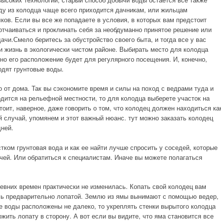
ду из колодца чаще всего приходится дачникам, или жильцам
ков. Если вы все же попадаете в условия, в которых вам предстоит
отчаиваться и проклинать себя за необдуманно принятое решение или
ачи.Смело беритесь за обустройство своего быта, и тогда все у вас
 и жизнь в экологически чистом районе. Выбирать место для колодца
бно его расположение будет для регулярного посещения. И, конечно,
одят грунтовые воды.
 от дома. Так вы сэкономите время и силы на поход с ведрами туда и
дится на рельефной местности, то для колодца выберете участок на
тоит, наверное, даже говорить о том, что колодец должен находиться ка
й случай, упомянем и этот важный нюанс. тут можно заказать колодец
дней.
стком грунтовая вода и как ее найти лучше спросить у соседей, которые
чей. Или обратиться к специалистам. Иначе вы можете полагаться
евних времен практически не изменилась. Копать свой колодец вам
сь предварительно лопатой. Землю из ямы вынимают с помощью ведер,
е воды расположены не далеко, то укреплять стенки вырытого колодца
жить лопату в сторону. А вот если вы видите, что яма становится все