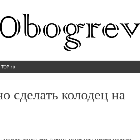
TOP 10
о сделать колодец на
высоких технологий, старый способ добычи воды остается все также