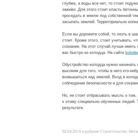
глубже, а воды все нет, то стоит подум
заживо. Для этого стоит класть бетонн
проседать в землю под собственной тяж
засыпать землей. Территориально копка
Если вы дорожите собой, то лезть в ша
стоит. Кроме этого, стоит учитывать, ч
сознание. На этот случай лучше иметь
вас быстро из колодца. На сайте
kolode
Обустройство колодца нужно начинать 
высоким для того, чтобы в него кто-ни
возвышаться над землей. Вход в колод
соблюдении безопасности и для сохран
Но, не стоит отбрасывать мысль о том,
к этому специально обученных людей. 
результате.
02.04.2015
в рубрике
Строительство
. Метк