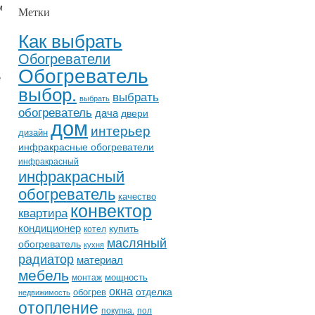
м
Метки
Как выбрать
Обогреватели
Обогреватель
е
выбор.
выбрать
выбрать
обогреватель
дача
двери
дом
интерьер
дизайн
инфракрасные обогреватели
инфракрасный
инфракрасный
обогреватель
качество
конвектор
квартира
кондиционер
купить
котел
масляный
обогреватель
кухня
радиатор
материал
мебель
мощность
монтаж
окна
отделка
обогрев
недвижимость
отопление
покупка.
пол