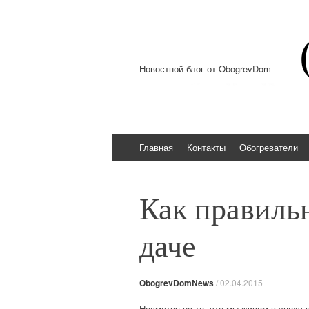
Новостной блог от ObogrevDom
Перейти к содержимому
Главная
Контакты
Обогреватели
Как правильн
даче
ObogrevDomNews
/
02.04.2015
Несмотря на то, что мы живем в эпоху 