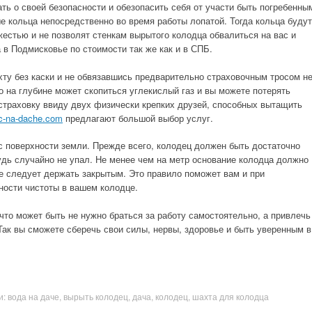
ать о своей безопасности и обезопасить себя от участи быть погребенны
ые кольца непосредственно во время работы лопатой. Тогда кольца будут
естью и не позволят стенкам вырытого колодца обвалиться на вас и
 в Подмисковье по стоимости так же как и в СПБ.
хту без каски и не обвязавшись предварительно страховочным тросом н
то на глубине может скопиться углекислый газ и вы можете потерять
 страховку ввиду двух физически крепких друзей, способных вытащить
c-na-dache.com
предлагают большой выбор услуг.
с поверхности земли. Прежде всего, колодец должен быть достаточно
будь случайно не упал. Не менее чем на метр основание колодца должно
е следует держать закрытым. Это правило поможет вам и при
ности чистоты в вашем колодце.
 что может быть не нужно браться за работу самостоятельно, а привлечь
Так вы сможете сберечь свои силы, нервы, здоровье и быть уверенным в
и:
вода на даче
,
вырыть колодец
,
дача
,
колодец
,
шахта для колодца