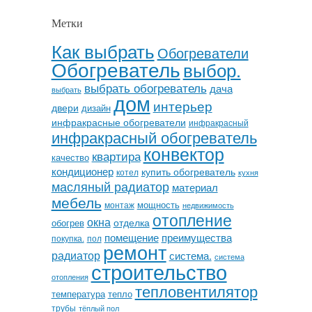
Метки
Как выбрать
Обогреватели
Обогреватель
выбор.
выбрать обогреватель
дача
выбрать
дом
интерьер
двери
дизайн
инфракрасные обогреватели
инфракрасный
инфракрасный обогреватель
конвектор
квартира
качество
кондиционер
купить обогреватель
котел
кухня
масляный радиатор
материал
мебель
мощность
монтаж
недвижимость
отопление
окна
отделка
обогрев
помещение
преимущества
покупка.
пол
ремонт
радиатор
система.
система
строительство
отопления
тепловентилятор
температура
тепло
трубы
тёплый пол