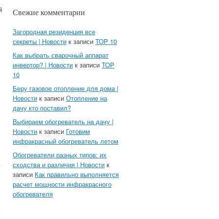
й
Свежие комментарии
Загородная резиденция все
секреты | Новости
к записи
TOP 10
Как выбрать сварочный аппарат
инвертор? | Новости
к записи
TOP
10
Беру газовое отопление для дома |
Новости
к записи
Отопление на
дачу кто поставил?
Выбираем обогреватель на дачу |
Новости
к записи
Готовим
инфракрасный обогреватель летом
Обогреватели разных типов: их
ю
сходства и различия | Новости
к
записи
Как правильно выполняется
расчет мощности инфракрасного
обогревателя
ь