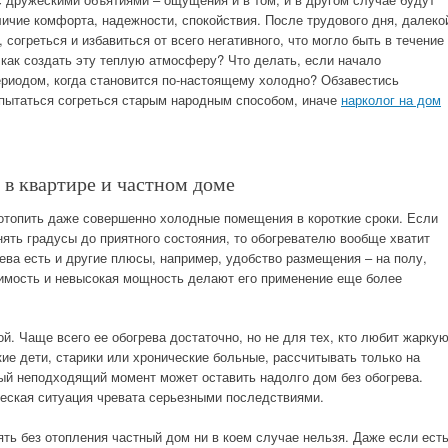
чие комфорта, надежности, спокойствия. После трудового дня, далеко
согреться и избавиться от всего негативного, что могло быть в течение
о как создать эту теплую атмосферу?
Что делать, если начало
периодом, когда становится по-настоящему холодно? Обзавестись
е пытаться согреться старым народным способом, иначе
нарколог на дом
в квартире и частном доме
отопить даже совершенно холодные помещения в короткие сроки. Если
ять градусы до приятного состояния, то обогревателю вообще хватит
ева есть и другие плюсы, например, удобство размещения – на полу,
оимость и невысокая мощность делают его применение еще более
. Чаще всего ее обогрева достаточно, но не для тех, кто любит жарку
ие дети, старики или хронические больные, рассчитывать только на
ый неподходящий момент может оставить надолго дом без обогрева.
еская ситуация чревата серьезными последствиями.
ять без отопления частный дом ни в коем случае нельзя. Даже если ест