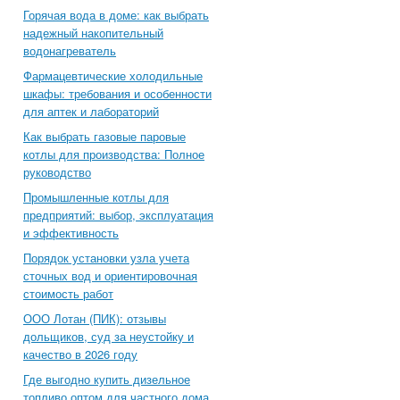
Горячая вода в доме: как выбрать
надежный накопительный
водонагреватель
Фармацевтические холодильные
шкафы: требования и особенности
для аптек и лабораторий
Как выбрать газовые паровые
котлы для производства: Полное
руководство
Промышленные котлы для
предприятий: выбор, эксплуатация
и эффективность
Порядок установки узла учета
сточных вод и ориентировочная
стоимость работ
ООО Лотан (ПИК): отзывы
дольщиков, суд за неустойку и
качество в 2026 году
Где выгодно купить дизельное
топливо оптом для частного дома