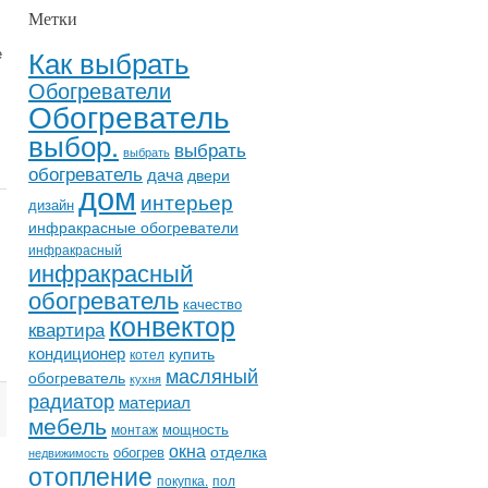
Метки
.
Как выбрать
е
Обогреватели
Обогреватель
выбор.
выбрать
выбрать
обогреватель
дача
двери
дом
интерьер
дизайн
инфракрасные обогреватели
инфракрасный
инфракрасный
обогреватель
качество
конвектор
квартира
кондиционер
купить
котел
масляный
обогреватель
кухня
радиатор
материал
мебель
мощность
монтаж
окна
отделка
обогрев
недвижимость
отопление
покупка.
пол