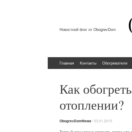
Новостной блог от ObogrevDom
Перейти к содержимому
Главная
Контакты
Обогреватели
Как обогреть
отоплении?
ObogrevDomNews
/
03.01.2015
Теплый дом можно сравнить разве что 