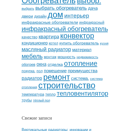
выбрать обогреватель
дача
выбрать
дом
интерьер
двери
дизайн
инфракрасные обогреватели
инфракрасный
инфракрасный обогреватель
конвектор
квартира
качество
кондиционер
купить обогреватель
котел
кухня
масляный радиатор
материал
мебель
мощность
монтаж
недвижимость
отопление
окна
отделка
обогрев
помещение
преимущества
покупка.
пол
ремонт
радиатор
система.
система
строительство
отопления
тепловентилятор
температура
тепло
трубы
тёплый пол
Свежие записи
Вертикальные радиаторы: инновации и