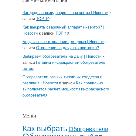
Свежие комментарии
Загородная резиденция все секреты | Новости
к
записи
TOP 10
Как выбрать сварочный аппарат инвертор? |
Новости
к записи
TOP 10
Беру газовое отопление для дома | Новости
к
записи
Отопление на дачу кто поставил?
Выбираем обогреватель на дачу | Новости
к
записи
Готовим инфракрасный обогреватель
летом
Обогреватели разных типов: их сходства и
различия | Новости
к записи
Как правильно
выполняется расчет мощности инфракрасного
обогревателя
Метки
Как выбрать
Обогреватели
Обогреватель
выбор.