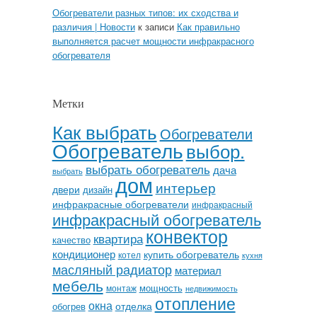
Обогреватели разных типов: их сходства и
различия | Новости
к записи
Как правильно
выполняется расчет мощности инфракрасного
обогревателя
Метки
Как выбрать
Обогреватели
Обогреватель
выбор.
выбрать обогреватель
дача
выбрать
дом
интерьер
двери
дизайн
инфракрасные обогреватели
инфракрасный
инфракрасный обогреватель
конвектор
квартира
качество
кондиционер
купить обогреватель
котел
кухня
масляный радиатор
материал
мебель
мощность
монтаж
недвижимость
отопление
окна
отделка
обогрев