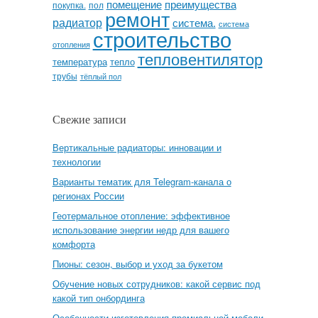
помещение
преимущества
покупка.
пол
ремонт
радиатор
система.
система
строительство
отопления
тепловентилятор
температура
тепло
трубы
тёплый пол
Свежие записи
Вертикальные радиаторы: инновации и
технологии
Варианты тематик для Telegram-канала о
регионах России
Геотермальное отопление: эффективное
использование энергии недр для вашего
комфорта
Пионы: сезон, выбор и уход за букетом
Обучение новых сотрудников: какой сервис под
какой тип онбординга
Особенности изготовления премиальной мебели