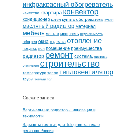
инфракрасный обогреватель
конвектор
квартира
качество
кондиционер
купить обогреватель
котел
кухня
масляный радиатор
материал
мебель
мощность
монтаж
недвижимость
отопление
окна
отделка
обогрев
помещение
преимущества
покупка.
пол
ремонт
радиатор
система.
система
строительство
отопления
тепловентилятор
температура
тепло
трубы
тёплый пол
Свежие записи
Вертикальные радиаторы: инновации и
технологии
Варианты тематик для Telegram-канала о
регионах России