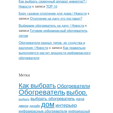
Как выбрать сварочный аппарат инвертор? |
Новости
к записи
TOP 10
Беру газовое отопление для дома | Новости
к
записи
Отопление на дачу кто поставил?
Выбираем обогреватель на дачу | Новости
к
записи
Готовим инфракрасный обогреватель
летом
Обогреватели разных типов: их сходства и
различия | Новости
к записи
Как правильно
выполняется расчет мощности инфракрасного
обогревателя
Метки
Как выбрать
Обогреватели
Обогреватель
выбор.
выбрать обогреватель
дача
выбрать
дом
интерьер
двери
дизайн
инфракрасные обогреватели
инфракрасный