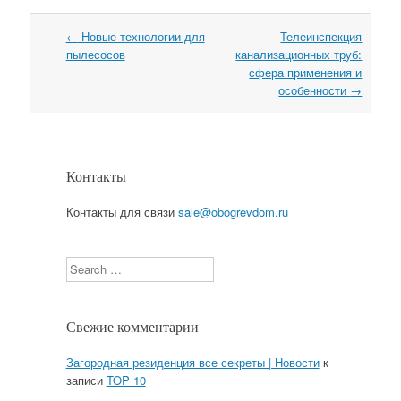
←
Новые технологии для
Телеинспекция
Навигация
пылесосов
канализационных труб:
сфера применения и
особенности
→
Контакты
Контакты для связи
sale@obogrevdom.ru
Search
Свежие комментарии
Загородная резиденция все секреты | Новости
к
записи
TOP 10