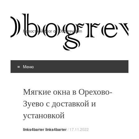
Новостной блог от ObogrevDom
Меню
Перейти к содержимому
Мягкие окна в Орехово-
Зуево с доставкой и
установкой
links4barter links4barter
/
17.11.2022