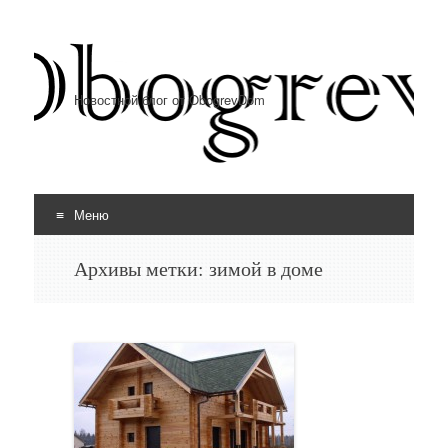
Новостной блог от ObogrevDom
Меню
Перейти к содержимому
Архивы метки:
зимой в доме