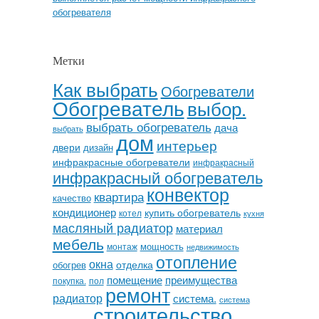
обогревателя
Метки
Как выбрать
Обогреватели
Обогреватель
выбор.
выбрать обогреватель
дача
выбрать
дом
интерьер
двери
дизайн
инфракрасные обогреватели
инфракрасный
инфракрасный обогреватель
конвектор
квартира
качество
кондиционер
купить обогреватель
котел
кухня
масляный радиатор
материал
мебель
мощность
монтаж
недвижимость
отопление
окна
отделка
обогрев
помещение
преимущества
покупка.
пол
ремонт
радиатор
система.
система
строительство