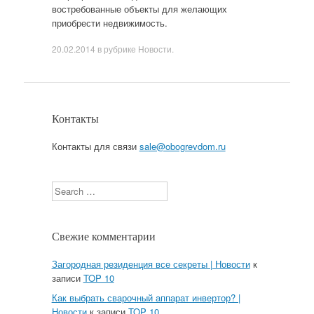
востребованные объекты для желающих
приобрести недвижимость.
20.02.2014
в рубрике
Новости
.
Контакты
Контакты для связи
sale@obogrevdom.ru
Search
Свежие комментарии
Загородная резиденция все секреты | Новости
к
записи
TOP 10
Как выбрать сварочный аппарат инвертор? |
Новости
к записи
TOP 10