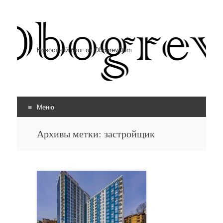
Новостной блог от ObogrevDom
Меню
Перейти к содержимому
Архивы метки:
застройщик