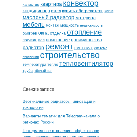
конвектор
квартира
качество
кондиционер
купить обогреватель
котел
кухня
масляный радиатор
материал
мебель
мощность
монтаж
недвижимость
отопление
окна
отделка
обогрев
помещение
преимущества
покупка.
пол
ремонт
радиатор
система.
система
строительство
отопления
тепловентилятор
температура
тепло
трубы
тёплый пол
Свежие записи
Вертикальные радиаторы: инновации и
технологии
Варианты тематик для Telegram-канала о
регионах России
Геотермальное отопление: эффективное
использование энергии недр для вашего