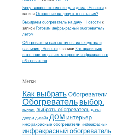
Беру газовое отопление для дома | Новости
к
записи
Отопление на дачу кто поставил?
Выбираем обогреватель на дачу | Новости
к
записи
Готовим инфракрасный обогреватель
летом
Обогреватели разных типов: их сходства и
различия | Новости
к записи
Как правильно
выполняется расчет мощности инфракрасного
обогревателя
Метки
Как выбрать
Обогреватели
Обогреватель
выбор.
выбрать обогреватель
дача
выбрать
дом
интерьер
двери
дизайн
инфракрасные обогреватели
инфракрасный
инфракрасный обогреватель