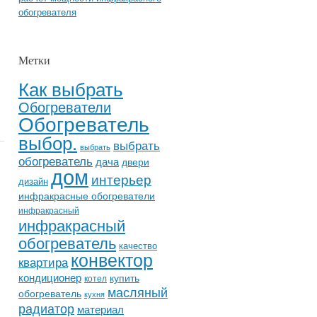
обогревателя
Метки
Как выбрать
Обогреватели
Обогреватель
выбор.
выбрать
выбрать
обогреватель
дача
двери
дом
интерьер
дизайн
инфракрасные обогреватели
инфракрасный
инфракрасный
обогреватель
качество
конвектор
квартира
кондиционер
купить
котел
масляный
обогреватель
кухня
радиатор
материал