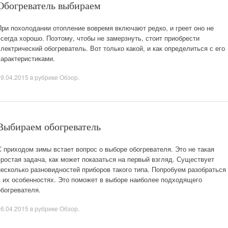
Обогреватель выбираем
При похолодании отопление вовремя включают редко, и греет оно не
всегда хорошо. Поэтому, чтобы не замерзнуть, стоит приобрести
электрический обогреватель. Вот только какой, и как определиться с его
характеристиками.
09.04.2015
в рубрике
Обзор
.
Выбираем обогреватель
С приходом зимы встает вопрос о выборе обогревателя. Это не такая
простая задача, как может показаться на первый взгляд. Существует
несколько разновидностей приборов такого типа. Попробуем разобраться
в их особенностях. Это поможет в выборе наиболее подходящего
обогревателя.
06.04.2015
в рубрике
Обзор
.