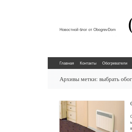
Новостной блог от ObogrevDom
Перейти к содержимому
Главная
Контакты
Обогреватели
Архивы метки:
выбрать обог