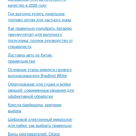
качество в 2026 году
Где выгодно купить дизельное
топливо оптом для частного дома
Как правильно подобрать батарею
(аккумулятор) для вилочного
погрузчика: полное руководство от
специалиста
Доставка авто из Китая:
преимущества
Основные этапы ремонта газового
водонагревателя Bradford White
Оборудование для сушки и мойки
овощей: современные решения для
эффективной обработки
Кресла барбешопа: критерии
выбора
Цифровой электронный микроскоп
для пайки: как выбрать правильно
Виды обогревателей: Обзор