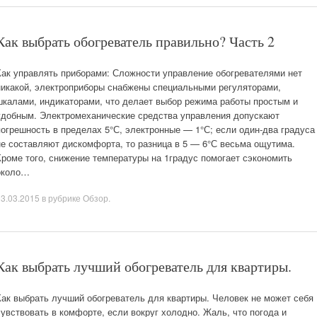
Как выбрать обогреватель правильно? Часть 2
Как управлять приборами: Сложности управление обогревателями нет
никакой, электроприборы снабжены специальными регуляторами,
шкалами, индикаторами, что делает выбор режима работы простым и
удобным. Электромеханические средства управления допускают
погрешность в пределах 5°С, электронные — 1°С; если один-два градуса
не составляют дискомфорта, то разница в 5 — 6°С весьма ощутима.
Кроме того, снижение температуры на 1градус помогает сэкономить
около…
03.03.2015
в рубрике
Обзор
.
Как выбрать лучший обогреватель для квартиры.
Как выбрать лучший обогреватель для квартиры. Человек не может себя
чувствовать в комфорте, если вокруг холодно. Жаль, что погода и