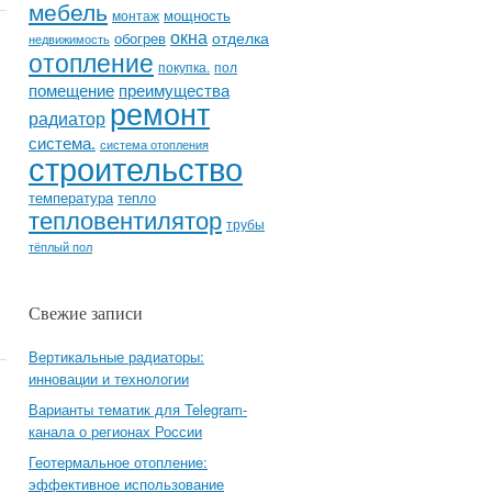
мебель
мощность
монтаж
окна
отделка
обогрев
недвижимость
отопление
покупка.
пол
помещение
преимущества
ремонт
радиатор
система.
система отопления
строительство
температура
тепло
тепловентилятор
трубы
тёплый пол
Свежие записи
Вертикальные радиаторы:
инновации и технологии
Варианты тематик для Telegram-
канала о регионах России
Геотермальное отопление:
эффективное использование