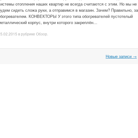
системы отопления наших квартир не всегда считаются с этим. Но мы не
будем сидеть сложа руки, а отправимся в магазин. Зачем? Правильно, за
обогревателем. КОНВЕКТОРЫ У этого типа обогревателей пустотелый
металлический корпус, внутри которого закреплён…
05.02.2015
в рубрике
Обзор
.
Новые записи
→