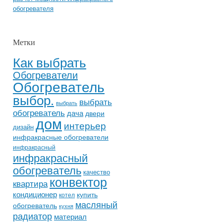
обогревателя
Метки
Как выбрать
Обогреватели
Обогреватель
выбор.
выбрать
выбрать
обогреватель
дача
двери
дом
интерьер
дизайн
инфракрасные обогреватели
инфракрасный
инфракрасный
обогреватель
качество
конвектор
квартира
кондиционер
купить
котел
масляный
обогреватель
кухня
радиатор
материал