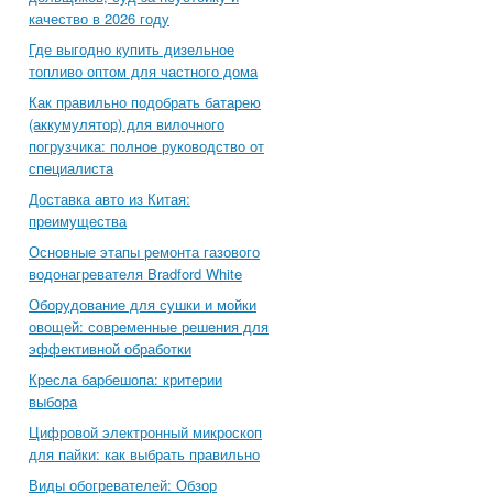
качество в 2026 году
Где выгодно купить дизельное
топливо оптом для частного дома
Как правильно подобрать батарею
(аккумулятор) для вилочного
погрузчика: полное руководство от
специалиста
Доставка авто из Китая:
преимущества
Основные этапы ремонта газового
водонагревателя Bradford White
Оборудование для сушки и мойки
овощей: современные решения для
эффективной обработки
Кресла барбешопа: критерии
выбора
Цифровой электронный микроскоп
для пайки: как выбрать правильно
Виды обогревателей: Обзор