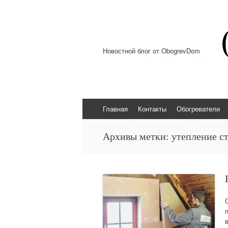
Новостной блог от ObogrevDom
Перейти к содержимому
Главная
Контакты
Обогреватели
Архивы метки:
утепление с