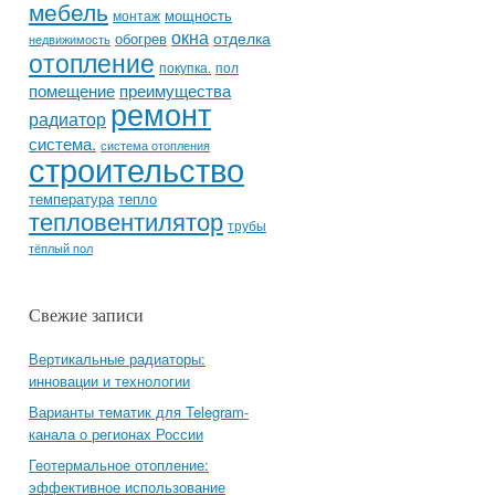
мебель
мощность
монтаж
окна
отделка
обогрев
недвижимость
отопление
покупка.
пол
помещение
преимущества
ремонт
радиатор
система.
система отопления
строительство
температура
тепло
тепловентилятор
трубы
тёплый пол
Свежие записи
Вертикальные радиаторы:
инновации и технологии
Варианты тематик для Telegram-
канала о регионах России
Геотермальное отопление:
эффективное использование