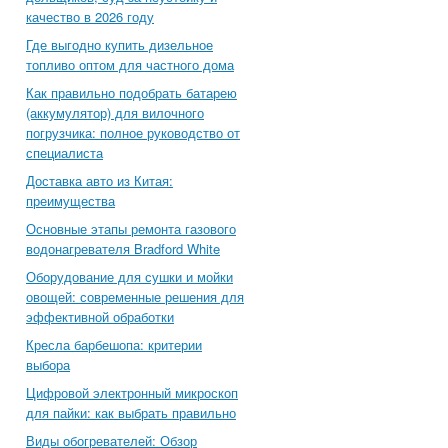
качество в 2026 году
Где выгодно купить дизельное
топливо оптом для частного дома
Как правильно подобрать батарею
(аккумулятор) для вилочного
погрузчика: полное руководство от
специалиста
Доставка авто из Китая:
преимущества
Основные этапы ремонта газового
водонагревателя Bradford White
Оборудование для сушки и мойки
овощей: современные решения для
эффективной обработки
Кресла барбешопа: критерии
выбора
Цифровой электронный микроскоп
для пайки: как выбрать правильно
Виды обогревателей: Обзор