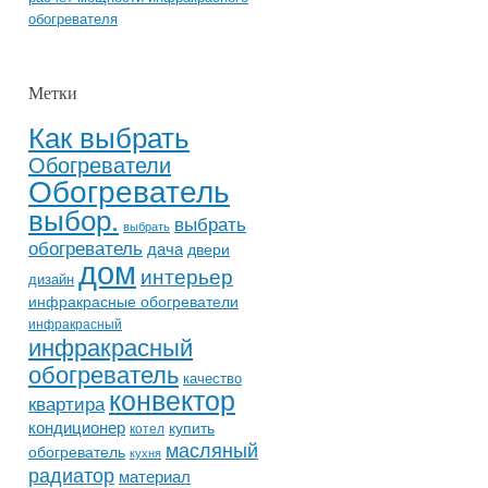
обогревателя
Метки
Как выбрать
Обогреватели
Обогреватель
выбор.
выбрать
выбрать
обогреватель
дача
двери
дом
интерьер
дизайн
инфракрасные обогреватели
инфракрасный
инфракрасный
обогреватель
качество
конвектор
квартира
кондиционер
купить
котел
масляный
обогреватель
кухня
радиатор
материал