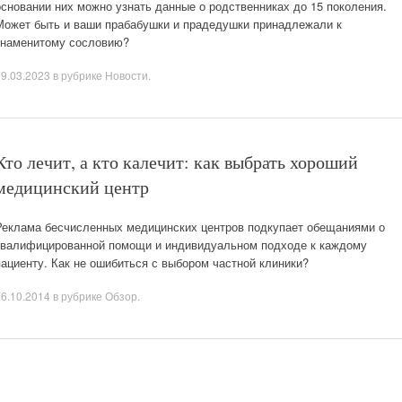
основании них можно узнать данные о родственниках до 15 поколения.
Может быть и ваши прабабушки и прадедушки принадлежали к
знаменитому сословию?
29.03.2023
в рубрике
Новости
.
Кто лечит, а кто калечит: как выбрать хороший
медицинский центр
Реклама бесчисленных медицинских центров подкупает обещаниями о
квалифицированной помощи и индивидуальном подходе к каждому
пациенту. Как не ошибиться с выбором частной клиники?
26.10.2014
в рубрике
Обзор
.