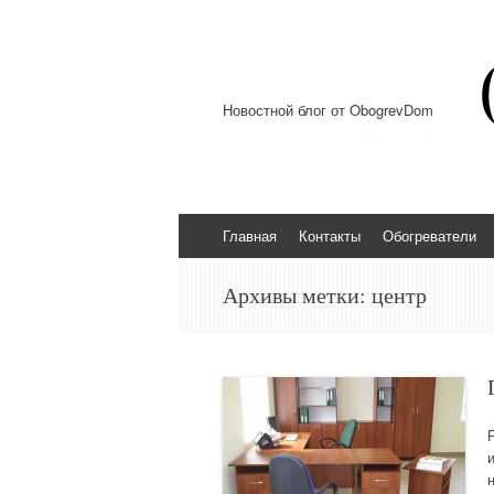
Новостной блог от ObogrevDom
Перейти к содержимому
Главная
Контакты
Обогреватели
Архивы метки:
центр