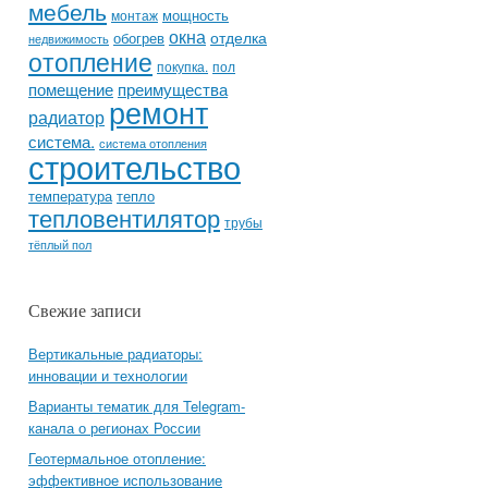
мебель
мощность
монтаж
окна
отделка
обогрев
недвижимость
отопление
покупка.
пол
помещение
преимущества
ремонт
радиатор
система.
система отопления
строительство
температура
тепло
тепловентилятор
трубы
тёплый пол
Свежие записи
Вертикальные радиаторы:
инновации и технологии
Варианты тематик для Telegram-
канала о регионах России
Геотермальное отопление:
эффективное использование