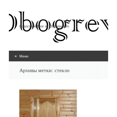
Новостной блог от ObogrevDom
Меню
Перейти к содержимому
Архивы метки:
стекло