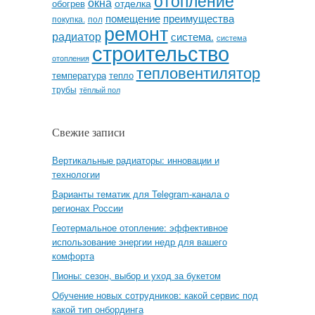
отопление
окна
отделка
обогрев
помещение
преимущества
покупка.
пол
ремонт
радиатор
система.
система
строительство
отопления
тепловентилятор
температура
тепло
трубы
тёплый пол
Свежие записи
Вертикальные радиаторы: инновации и
технологии
Варианты тематик для Telegram-канала о
регионах России
Геотермальное отопление: эффективное
использование энергии недр для вашего
комфорта
Пионы: сезон, выбор и уход за букетом
Обучение новых сотрудников: какой сервис под
какой тип онбординга