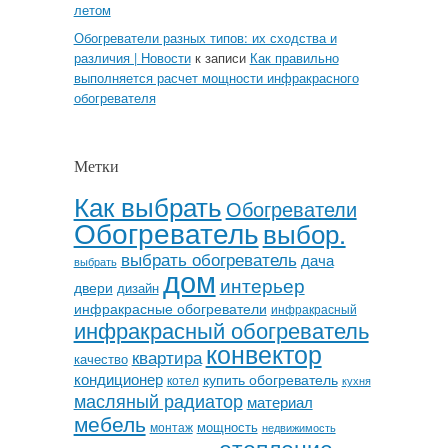
летом
Обогреватели разных типов: их сходства и
различия | Новости
к записи
Как правильно
выполняется расчет мощности инфракрасного
обогревателя
Метки
Как выбрать
Обогреватели
Обогреватель
выбор.
выбрать обогреватель
дача
выбрать
дом
интерьер
двери
дизайн
инфракрасные обогреватели
инфракрасный
инфракрасный обогреватель
конвектор
квартира
качество
кондиционер
купить обогреватель
котел
кухня
масляный радиатор
материал
мебель
мощность
монтаж
недвижимость