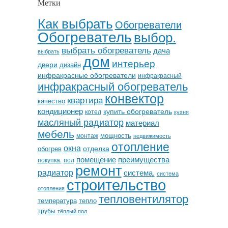
Метки
Как выбрать
Обогреватели
Обогреватель
выбор.
выбрать обогреватель
дача
выбрать
дом
интерьер
двери
дизайн
инфракрасные обогреватели
инфракрасный
инфракрасный обогреватель
конвектор
квартира
качество
кондиционер
купить обогреватель
котел
кухня
масляный радиатор
материал
мебель
мощность
монтаж
недвижимость
отопление
окна
отделка
обогрев
помещение
преимущества
покупка.
пол
ремонт
радиатор
система.
система
строительство
отопления
тепловентилятор
температура
тепло
трубы
тёплый пол