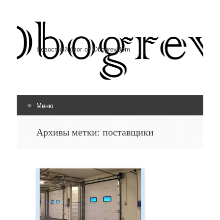
Новостной блог от ObogrevDom
Меню
Перейти к содержимому
Архивы метки:
поставщики