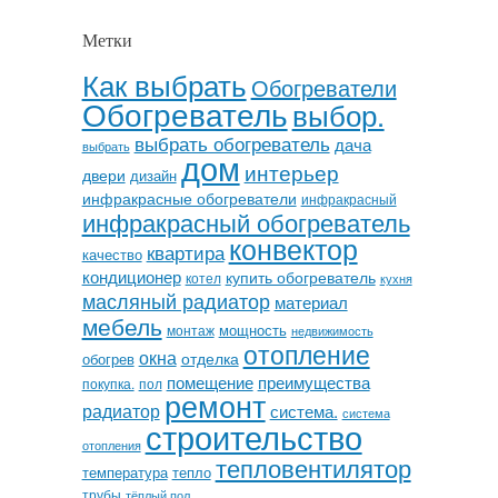
Метки
Как выбрать
Обогреватели
Обогреватель
выбор.
выбрать обогреватель
дача
выбрать
дом
интерьер
двери
дизайн
инфракрасные обогреватели
инфракрасный
инфракрасный обогреватель
конвектор
квартира
качество
кондиционер
купить обогреватель
котел
кухня
масляный радиатор
материал
мебель
мощность
монтаж
недвижимость
отопление
окна
отделка
обогрев
помещение
преимущества
покупка.
пол
ремонт
радиатор
система.
система
строительство
отопления
тепловентилятор
температура
тепло
трубы
тёплый пол