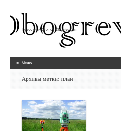
Новостной блог от ObogrevDom
Меню
Перейти к содержимому
Архивы метки:
план