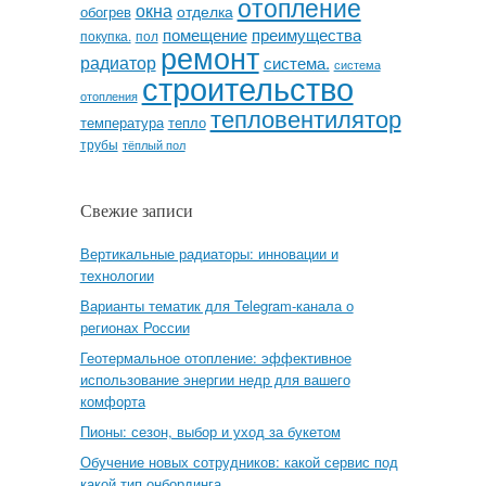
отопление
окна
отделка
обогрев
помещение
преимущества
покупка.
пол
ремонт
радиатор
система.
система
строительство
отопления
тепловентилятор
температура
тепло
трубы
тёплый пол
Свежие записи
Вертикальные радиаторы: инновации и
технологии
Варианты тематик для Telegram-канала о
регионах России
Геотермальное отопление: эффективное
использование энергии недр для вашего
комфорта
Пионы: сезон, выбор и уход за букетом
Обучение новых сотрудников: какой сервис под
какой тип онбординга