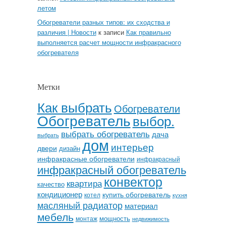
летом
Обогреватели разных типов: их сходства и
различия | Новости
к записи
Как правильно
выполняется расчет мощности инфракрасного
обогревателя
Метки
Как выбрать
Обогреватели
Обогреватель
выбор.
выбрать обогреватель
дача
выбрать
дом
интерьер
двери
дизайн
инфракрасные обогреватели
инфракрасный
инфракрасный обогреватель
конвектор
квартира
качество
кондиционер
купить обогреватель
котел
кухня
масляный радиатор
материал
мебель
мощность
монтаж
недвижимость