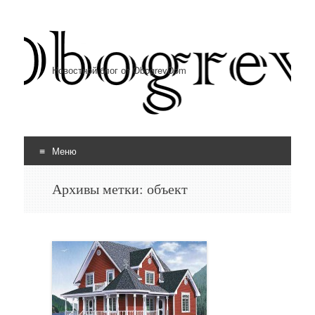
Новостной блог от ObogrevDom
Меню
Перейти к содержимому
Архивы метки:
объект