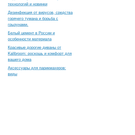
технологий и новинки
Дезинфекция от вирусов, средства
горячего тумана и борьба с
грызунами.
Белый цемент в России и
особенности материала
Красивые дорогие диваны от
Kalibroom: роскошь и комфорт для
вашего дома
Аксессуары для парикмахеров:
виды