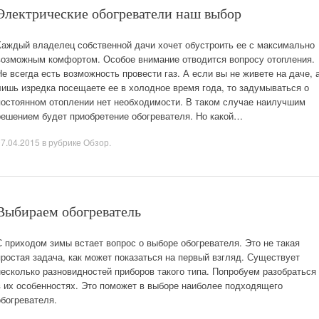
Электрические обогреватели наш выбор
Каждый владелец собственной дачи хочет обустроить ее с максимально
возможным комфортом. Особое внимание отводится вопросу отопления.
Не всегда есть возможность провести газ. А если вы не живете на даче, 
лишь изредка посещаете ее в холодное время года, то задумываться о
постоянном отоплении нет необходимости. В таком случае наилучшим
решением будет приобретение обогревателя. Но какой…
07.04.2015
в рубрике
Обзор
.
Выбираем обогреватель
С приходом зимы встает вопрос о выборе обогревателя. Это не такая
простая задача, как может показаться на первый взгляд. Существует
несколько разновидностей приборов такого типа. Попробуем разобраться
в их особенностях. Это поможет в выборе наиболее подходящего
обогревателя.