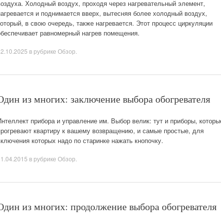
воздуха. Холодный воздух, проходя через нагревательный элемент,
нагревается и поднимается вверх, вытесняя более холодный воздух,
который, в свою очередь, также нагревается. Этот процесс циркуляции
обеспечивает равномерный нагрев помещения.
02.10.2025
в рубрике
Обзор
.
Один из многих: заключение выбора обогревателя
Интеллект прибора и управление им. Выбор велик: тут и приборы, которы
прогревают квартиру к вашему возвращению, и самые простые, для
включения которых надо по старинке нажать кнопочку.
11.04.2015
в рубрике
Обзор
.
Один из многих: продолжение выбора обогревателя