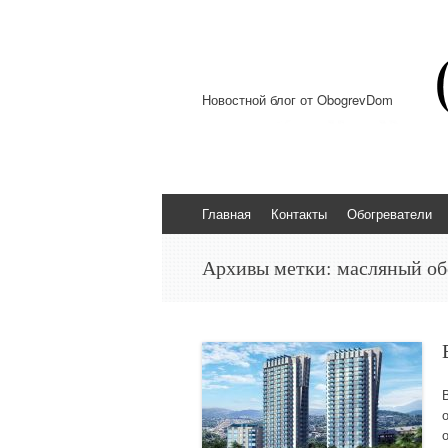
Новостной блог от ObogrevDom
Перейти к содержимому
Главная
Контакты
Обогреватели
Архивы метки:
масляный об