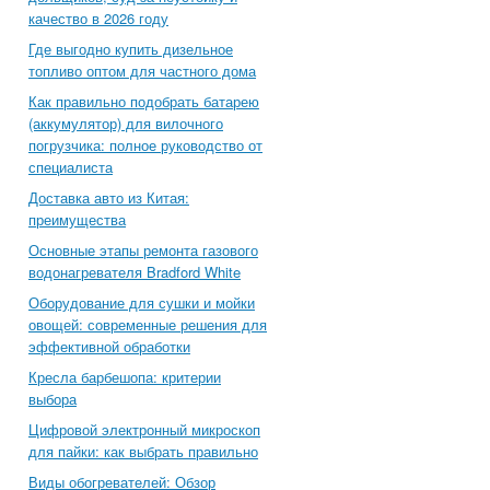
качество в 2026 году
Где выгодно купить дизельное
топливо оптом для частного дома
Как правильно подобрать батарею
(аккумулятор) для вилочного
погрузчика: полное руководство от
специалиста
Доставка авто из Китая:
преимущества
Основные этапы ремонта газового
водонагревателя Bradford White
Оборудование для сушки и мойки
овощей: современные решения для
эффективной обработки
Кресла барбешопа: критерии
выбора
Цифровой электронный микроскоп
для пайки: как выбрать правильно
Виды обогревателей: Обзор