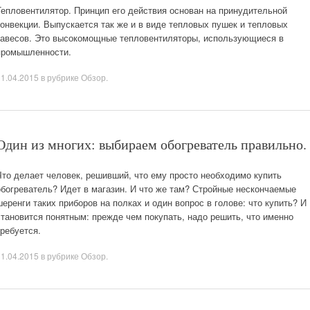
Тепловентилятор. Принцип его действия основан на принудительной
конвекции. Выпускается так же и в виде тепловых пушек и тепловых
завесов. Это высокомощные тепловентиляторы, использующиеся в
промышленности.
11.04.2015
в рубрике
Обзор
.
Один из многих: выбираем обогреватель правильно.
Что делает человек, решивший, что ему просто необходимо купить
обогреватель? Идет в магазин. И что же там? Стройные нескончаемые
шеренги таких приборов на полках и один вопрос в голове: что купить? И
становится понятным: прежде чем покупать, надо решить, что именно
требуется.
11.04.2015
в рубрике
Обзор
.