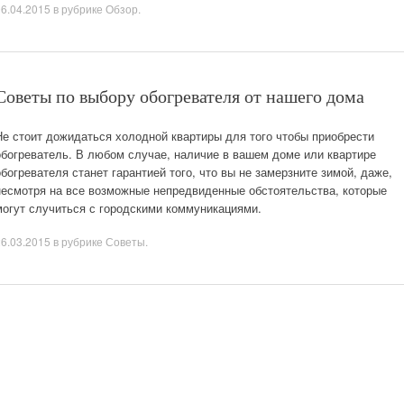
06.04.2015
в рубрике
Обзор
.
Советы по выбору обогревателя от нашего дома
Не стоит дожидаться холодной квартиры для того чтобы приобрести
обогреватель. В любом случае, наличие в вашем доме или квартире
обогревателя станет гарантией того, что вы не замерзните зимой, даже,
несмотря на все возможные непредвиденные обстоятельства, которые
могут случиться с городскими коммуникациями.
26.03.2015
в рубрике
Советы
.