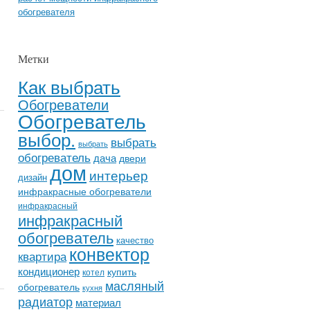
обогревателя
Метки
Как выбрать
Обогреватели
Обогреватель
выбор.
выбрать
выбрать
обогреватель
дача
двери
дом
интерьер
дизайн
инфракрасные обогреватели
инфракрасный
инфракрасный
обогреватель
качество
конвектор
квартира
кондиционер
купить
котел
масляный
обогреватель
кухня
радиатор
материал