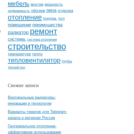
мебель
мощность
монтаж
окна
отделка
обогрев
недвижимость
отопление
покупка.
пол
помещение
преимущества
ремонт
а
радиатор
система.
система отопления
строительство
температура
тепло
тепловентилятор
трубы
тёплый пол
Свежие записи
Вертикальные радиаторы:
инновации и технологии
Варианты тематик для Telegram-
канала о регионах России
Геотермальное отопление:
эффективное использование