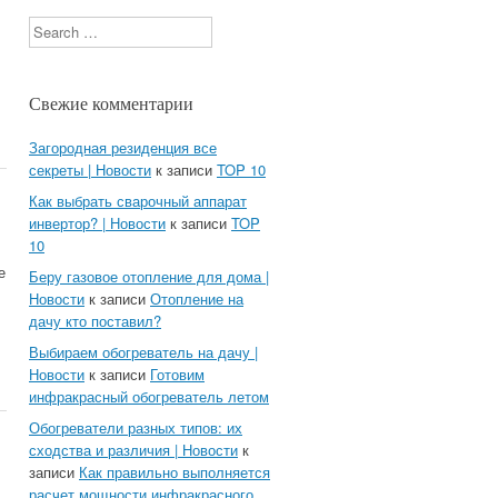
Search
Свежие комментарии
Загородная резиденция все
секреты | Новости
к записи
TOP 10
Как выбрать сварочный аппарат
инвертор? | Новости
к записи
TOP
10
е
Беру газовое отопление для дома |
Новости
к записи
Отопление на
дачу кто поставил?
Выбираем обогреватель на дачу |
Новости
к записи
Готовим
инфракрасный обогреватель летом
Обогреватели разных типов: их
сходства и различия | Новости
к
записи
Как правильно выполняется
расчет мощности инфракрасного