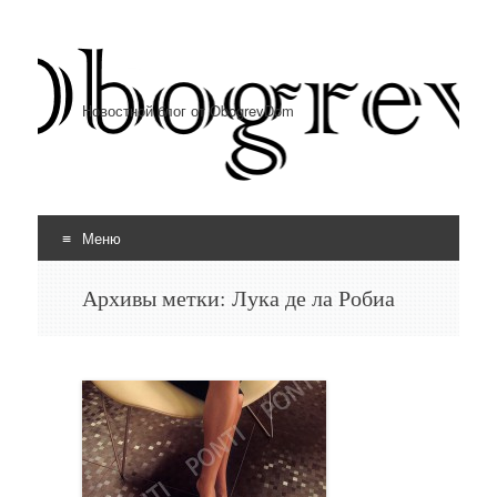
Новостной блог от ObogrevDom
Меню
Перейти к содержимому
Архивы метки:
Лука де ла Робиа