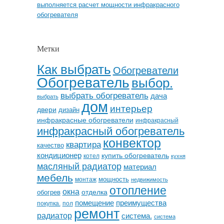
выполняется расчет мощности инфракрасного
обогревателя
Метки
Как выбрать
Обогреватели
Обогреватель
выбор.
выбрать обогреватель
дача
выбрать
дом
интерьер
двери
дизайн
инфракрасные обогреватели
инфракрасный
инфракрасный обогреватель
конвектор
квартира
качество
кондиционер
купить обогреватель
котел
кухня
масляный радиатор
материал
мебель
мощность
монтаж
недвижимость
отопление
окна
отделка
обогрев
помещение
преимущества
покупка.
пол
ремонт
радиатор
система.
система