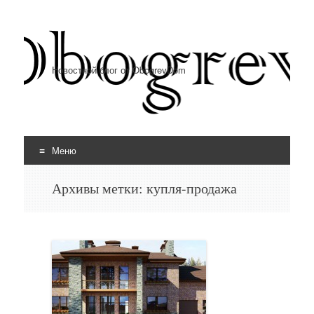
Новостной блог от ObogrevDom
Меню
Перейти к содержимому
Архивы метки:
купля-продажа