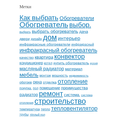
Метки
Как выбрать
Обогреватели
Обогреватель
выбор.
выбрать обогреватель
дача
выбрать
дом
интерьер
двери
дизайн
инфракрасные обогреватели
инфракрасный
инфракрасный обогреватель
конвектор
квартира
качество
кондиционер
купить обогреватель
котел
кухня
масляный радиатор
материал
мебель
мощность
монтаж
недвижимость
отопление
окна
отделка
обогрев
помещение
преимущества
покупка.
пол
ремонт
радиатор
система.
система
строительство
отопления
тепловентилятор
температура
тепло
трубы
тёплый пол