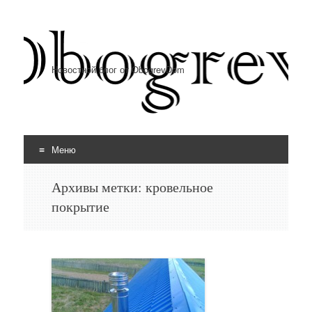
Новостной блог от ObogrevDom
Меню
Перейти к содержимому
Архивы метки:
кровельное
покрытие