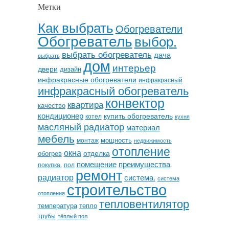
Метки
Как выбрать
Обогреватели
Обогреватель
выбор.
выбрать обогреватель
дача
выбрать
дом
интерьер
двери
дизайн
инфракрасные обогреватели
инфракрасный
инфракрасный обогреватель
конвектор
квартира
качество
кондиционер
купить обогреватель
котел
кухня
масляный радиатор
материал
мебель
мощность
монтаж
недвижимость
отопление
окна
отделка
обогрев
помещение
преимущества
покупка.
пол
ремонт
радиатор
система.
система
строительство
отопления
тепловентилятор
температура
тепло
трубы
тёплый пол