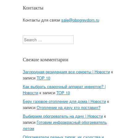
Контакты
Контакты для связи
sale@obogrevdom.ru
Search
Свежие комментарии
Загородная резиденция все секреты | Новости
к
записи
TOP 10
Как выбрать сварочный аппарат инвертор? |
Новости
к записи
TOP 10
Беру газовое отопление для дома | Новости
к
записи
Отопление на дачу кто поставил?
Выбираем обогреватель на дачу | Новости
к
записи
Готовим инфракрасный обогреватель
летом
Обогреватели разных типов: их сходства и