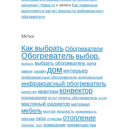
различия | Новости
к записи
Как правильно
выполняется расчет мощности инфракрасного
обогревателя
Метки
Как выбрать
Обогреватели
Обогреватель
выбор.
выбрать обогреватель
дача
выбрать
дом
интерьер
двери
дизайн
инфракрасные обогреватели
инфракрасный
инфракрасный обогреватель
конвектор
квартира
качество
кондиционер
купить обогреватель
котел
кухня
масляный радиатор
материал
мебель
мощность
монтаж
недвижимость
отопление
окна
отделка
обогрев
помещение
преимущества
покупка.
пол