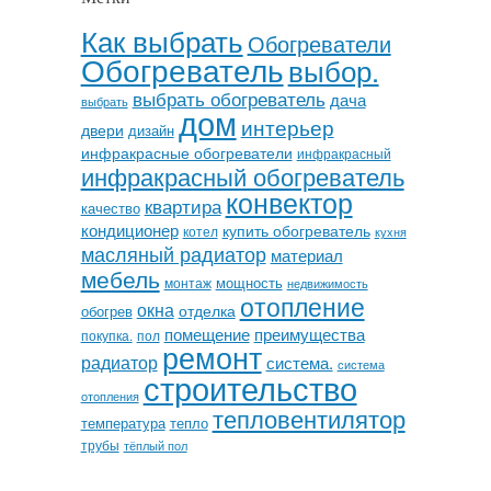
Как выбрать
Обогреватели
Обогреватель
выбор.
выбрать обогреватель
дача
выбрать
дом
интерьер
двери
дизайн
инфракрасные обогреватели
инфракрасный
инфракрасный обогреватель
конвектор
квартира
качество
кондиционер
купить обогреватель
котел
кухня
масляный радиатор
материал
мебель
мощность
монтаж
недвижимость
отопление
окна
отделка
обогрев
помещение
преимущества
покупка.
пол
ремонт
радиатор
система.
система
строительство
отопления
тепловентилятор
температура
тепло
трубы
тёплый пол