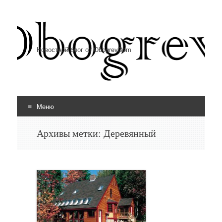
Новостной блог от ObogrevDom
Меню
Перейти к содержимому
Архивы метки:
Деревянный