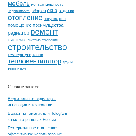
мебель
мощность
монтаж
окна
отделка
обогрев
недвижимость
отопление
покупка.
пол
помещение
преимущества
ремонт
радиатор
система.
система отопления
строительство
температура
тепло
тепловентилятор
трубы
тёплый пол
Свежие записи
Вертикальные радиаторы:
инновации и технологии
Варианты тематик для Telegram-
канала о регионах России
Геотермальное отопление:
эффективное использование