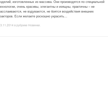
изделий, изготовленных из массива. Они производятся по специальной
технологии, очень красивы, элегантны и изящны, практичны – не
расслаиваются, не вздуваются, не боятся воздействия внешних
факторов. Если желаете роскошно украсить…
13.11.2014
в рубрике
Новинки
.