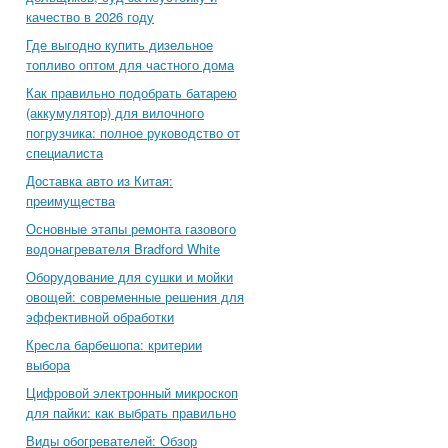
качество в 2026 году
Где выгодно купить дизельное
топливо оптом для частного дома
Как правильно подобрать батарею
(аккумулятор) для вилочного
погрузчика: полное руководство от
специалиста
Доставка авто из Китая:
преимущества
Основные этапы ремонта газового
водонагревателя Bradford White
Оборудование для сушки и мойки
овощей: современные решения для
эффективной обработки
Кресла барбешопа: критерии
выбора
Цифровой электронный микроскоп
для пайки: как выбрать правильно
Виды обогревателей: Обзор