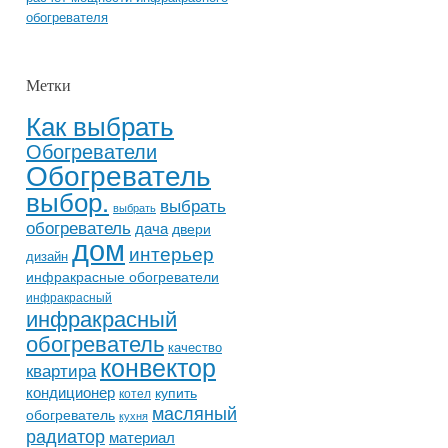
обогревателя
Метки
Как выбрать
Обогреватели
Обогреватель
выбор.
выбрать
выбрать
обогреватель
дача
двери
дом
интерьер
дизайн
инфракрасные обогреватели
инфракрасный
инфракрасный
обогреватель
качество
конвектор
квартира
кондиционер
купить
котел
масляный
обогреватель
кухня
радиатор
материал