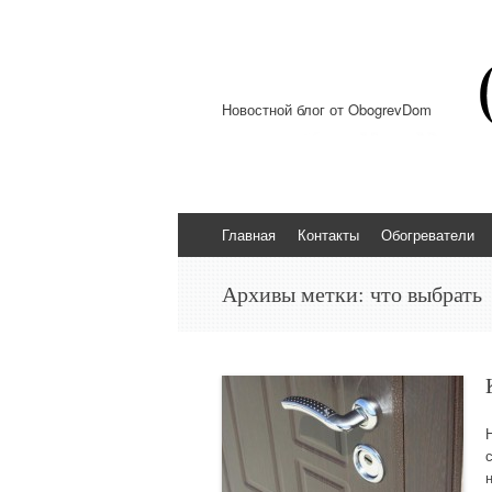
Новостной блог от ObogrevDom
Перейти к содержимому
Главная
Контакты
Обогреватели
Архивы метки:
что выбрать