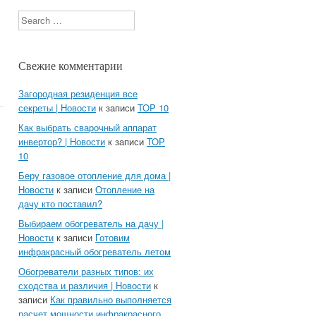
Search
Свежие комментарии
Загородная резиденция все
секреты | Новости
к записи
TOP 10
Как выбрать сварочный аппарат
инвертор? | Новости
к записи
TOP
10
Беру газовое отопление для дома |
Новости
к записи
Отопление на
дачу кто поставил?
Выбираем обогреватель на дачу |
Новости
к записи
Готовим
инфракрасный обогреватель летом
Обогреватели разных типов: их
сходства и различия | Новости
к
записи
Как правильно выполняется
расчет мощности инфракрасного