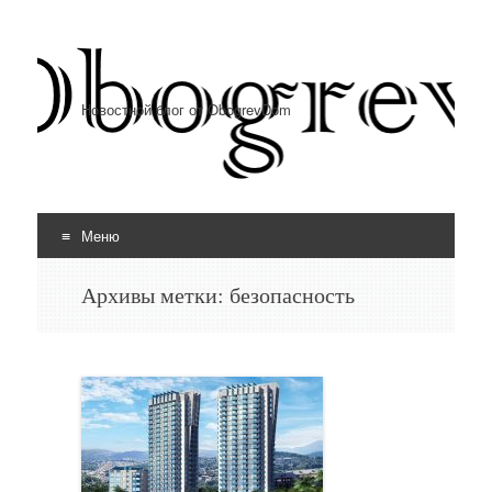
Новостной блог от ObogrevDom
Меню
Перейти к содержимому
Архивы метки:
безопасность