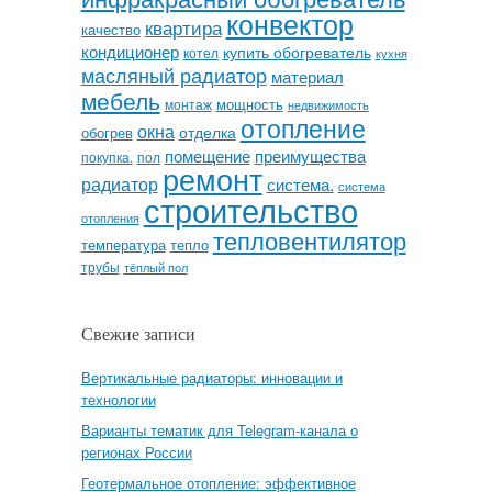
конвектор
квартира
качество
кондиционер
купить обогреватель
котел
кухня
масляный радиатор
материал
мебель
мощность
монтаж
недвижимость
отопление
окна
отделка
обогрев
помещение
преимущества
покупка.
пол
ремонт
радиатор
система.
система
строительство
отопления
тепловентилятор
температура
тепло
трубы
тёплый пол
Свежие записи
Вертикальные радиаторы: инновации и
технологии
Варианты тематик для Telegram-канала о
регионах России
Геотермальное отопление: эффективное