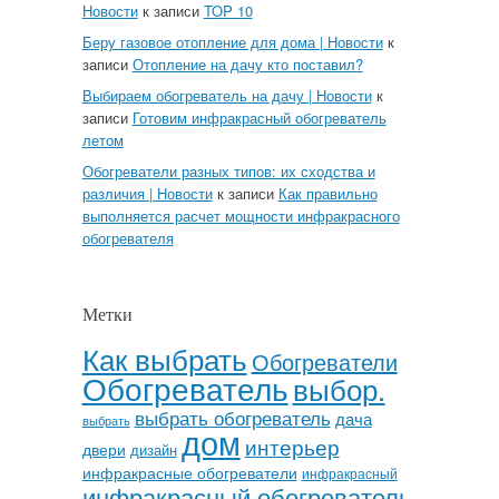
Новости
к записи
TOP 10
Беру газовое отопление для дома | Новости
к
записи
Отопление на дачу кто поставил?
Выбираем обогреватель на дачу | Новости
к
записи
Готовим инфракрасный обогреватель
летом
Обогреватели разных типов: их сходства и
различия | Новости
к записи
Как правильно
выполняется расчет мощности инфракрасного
обогревателя
Метки
Как выбрать
Обогреватели
Обогреватель
выбор.
выбрать обогреватель
дача
выбрать
дом
интерьер
двери
дизайн
инфракрасные обогреватели
инфракрасный
инфракрасный обогреватель