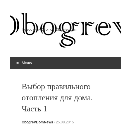
Новостной блог от ObogrevDom
Меню
Перейти к содержимому
Выбор правильного
отопления для дома.
Часть 1
ObogrevDomNews
/
25.08.2015