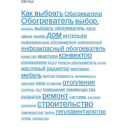
Метки
Как выбрать
Обогреватели
Обогреватель
выбор.
выбрать обогреватель
дача
выбрать
дом
интерьер
двери
дизайн
инфракрасные обогреватели
инфракрасный
инфракрасный обогреватель
конвектор
квартира
качество
кондиционер
купить обогреватель
котел
кухня
масляный радиатор
материал
мебель
мощность
монтаж
недвижимость
отопление
окна
отделка
обогрев
помещение
преимущества
покупка.
пол
ремонт
радиатор
система.
система
строительство
отопления
тепловентилятор
температура
тепло
трубы
тёплый пол