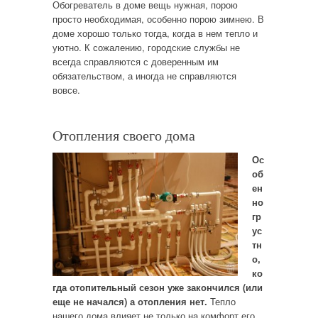
Обогреватель в доме вещь нужная, порою
просто необходимая, особенно порою зимнею. В
доме хорошо только тогда, когда в нем тепло и
уютно. К сожалению, городские службы не
всегда справляются с доверенным им
обязательством, а иногда не справляются
вовсе.
Отопления своего дома
Ос
об
ен
но
гр
ус
тн
о,
ко
гда отопительный сезон уже закончился (или
еще не начался) а отопления нет.
Тепло
нашего дома влияет не только на комфорт его