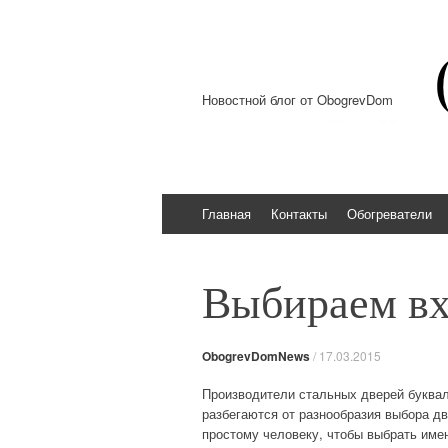
Новостной блог от ObogrevDom
Перейти к содержимому
Главная
Контакты
Обогреватели
Выбираем вх
ObogrevDomNews
/
17.03.2015
Производители стальных дверей буквал
разбегаются от разнообразия выбора дв
простому человеку, чтобы выбрать имен