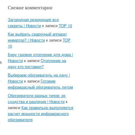
Свежие комментарии
Загородная резиденция все
секреты | Новости
к записи
TOP 10
Как выбрать сварочный аппарат
инвертор? | Новости
к записи
TOP
10
Беру газовое отопление для дома |
Новости
к записи
Отопление на
а
дачу кто поставил?
Выбираем обогреватель на дачу |
.
Новости
к записи
Готовим
инфракрасный обогреватель летом
Обогреватели разных типов: их
сходства и различия | Новости
к
записи
Как правильно выполняется
расчет мощности инфракрасного
обогревателя
я