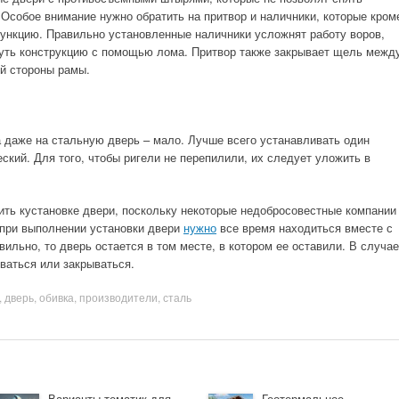
 Особое внимание нужно обратить на притвор и наличники, которые кром
ункцию. Правильно установленные наличники усложнят работу воров,
уть конструкцию с помощью лома. Притвор также закрывает щель межд
й стороны рамы.
а даже на стальную дверь – мало. Лучше всего устанавливать один
ский. Для того, чтобы ригели не перепилили, их следует уложить в
ть кустановке двери, поскольку некоторые недобросовестные компании
 при выполнении установки двери
нужно
все время находиться вместе с
ильно, то дверь остается в том месте, в котором ее оставили. В случае
ваться или закрываться.
,
дверь
,
обивка
,
производители
,
сталь
Варианты тематик для
Геотермальное