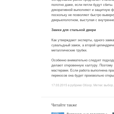
полотно даже, если петли будут сбиты.
декоративной выполняют и защитную ф
поскольку не позволяют быстро выверн
дверьюполотном, выступая с внутренне
Замки для стальной двери
Как утверждают эксперты, одного замк
сувальдный замок, а второй цилиндриче
металлические трубки.
Особенно внимательно следует подходи
делают откровенную халтуру. Поэтому
мастерами. Если работа выполнена прав
перекосов она будет произвольно откры
17.03.2015
в рубрике
Обзор
. Метки:
выбор.
Читайте также
Вертикальные радиаторы: