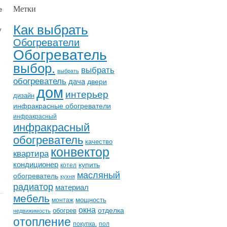
Метки
е
Как выбрать
у
Обогреватели
Обогреватель
выбор.
выбрать
выбрать
обогреватель
дача
двери
дом
интерьер
дизайн
инфракрасные обогреватели
инфракрасный
инфракрасный
обогреватель
качество
конвектор
квартира
кондиционер
купить
котел
масляный
обогреватель
кухня
радиатор
материал
мебель
мощность
монтаж
окна
отделка
обогрев
недвижимость
отопление
покупка.
пол