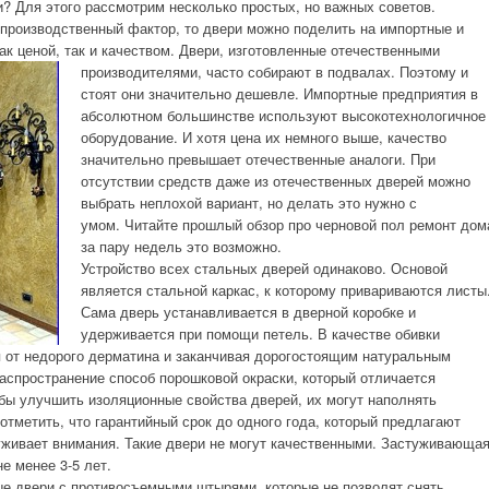
 Для этого рассмотрим несколько простых, но важных советов.
 производственный фактор, то двери можно поделить на импортные и
ак ценой, так и качеством.
Двери, изготовленные отечественными
производителями, часто собирают в подвалах. Поэтому и
стоят они значительно дешевле. Импортные предприятия в
абсолютном большинстве используют высокотехнологичное
оборудование. И хотя цена их немного выше, качество
значительно превышает отечественные аналоги. При
отсутствии средств даже из отечественных дверей можно
выбрать неплохой вариант, но делать это нужно с
умом. Читайте прошлый обзор про черновой пол ремонт дом
за пару недель это возможно.
Устройство всех стальных дверей одинаково. Основой
является стальной каркас, к которому привариваются листы
Сама дверь устанавливается в дверной коробке и
удерживается при помощи петель. В качестве обивки
 от недорого дерматина и заканчивая дорогостоящим натуральным
аспространение способ порошковой окраски, который отличается
бы улучшить изоляционные свойства дверей, их могут наполнять
тметить, что гарантийный срок до одного года, который предлагают
уживает внимания. Такие двери не могут качественными. Застуживающа
е менее 3-5 лет.
е двери с противосъемными штырями, которые не позволят снять