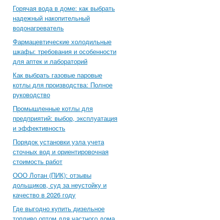
Горячая вода в доме: как выбрать
надежный накопительный
водонагреватель
Фармацевтические холодильные
шкафы: требования и особенности
для аптек и лабораторий
Как выбрать газовые паровые
котлы для производства: Полное
руководство
Промышленные котлы для
предприятий: выбор, эксплуатация
и эффективность
Порядок установки узла учета
сточных вод и ориентировочная
стоимость работ
ООО Лотан (ПИК): отзывы
дольщиков, суд за неустойку и
качество в 2026 году
Где выгодно купить дизельное
топливо оптом для частного дома