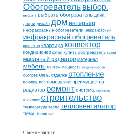
Обогреватель
выбор.
выбрать обогреватель
дача
выбрать
дом
интерьер
двери
дизайн
инфракрасные обогреватели
инфракрасный
инфракрасный обогреватель
конвектор
квартира
качество
кондиционер
купить обогреватель
котел
кухня
масляный радиатор
материал
мебель
мощность
монтаж
недвижимость
отопление
окна
отделка
обогрев
помещение
преимущества
покупка.
пол
ремонт
радиатор
система.
система
строительство
отопления
тепловентилятор
температура
тепло
трубы
тёплый пол
Свежие записи