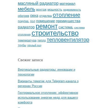
масляный радиатор
материал
мебель
мощность
монтаж
недвижимость
отопление
окна
отделка
обогрев
помещение
преимущества
покупка.
пол
ремонт
радиатор
система.
система
строительство
отопления
тепловентилятор
температура
тепло
трубы
тёплый пол
Свежие записи
Вертикальные радиаторы: инновации и
технологии
Варианты тематик для Telegram-канала о
регионах России
Геотермальное отопление: эффективное
использование энергии недр для вашего
комфорта