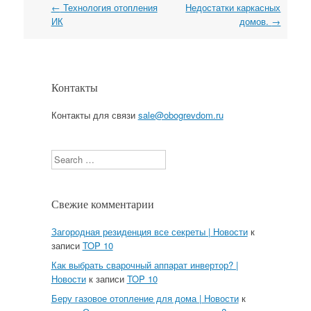
←
Технология отопления
Недостатки каркасных
Навигация
ИК
домов.
→
Контакты
Контакты для связи
sale@obogrevdom.ru
Search
Свежие комментарии
Загородная резиденция все секреты | Новости
к
записи
TOP 10
Как выбрать сварочный аппарат инвертор? |
Новости
к записи
TOP 10
Беру газовое отопление для дома | Новости
к