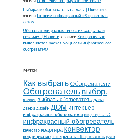
записи
Отопление на дачу кто поставил?
Выбираем обогреватель на дачу | Новости
к
записи
Готовим инфракрасный обогреватель
летом
Обогреватели разных типов: их сходства и
различия | Новости
к записи
Как правильно
выполняется расчет мощности инфракрасного
обогревателя
Метки
Как выбрать
Обогреватели
Обогреватель
выбор.
выбрать обогреватель
дача
выбрать
дом
интерьер
двери
дизайн
инфракрасные обогреватели
инфракрасный
инфракрасный обогреватель
конвектор
квартира
качество
кондиционер
купить обогреватель
котел
кухня