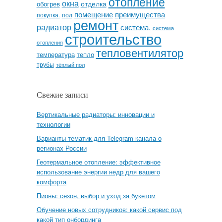
отопление
окна
отделка
обогрев
помещение
преимущества
покупка.
пол
ремонт
радиатор
система.
система
строительство
отопления
тепловентилятор
температура
тепло
трубы
тёплый пол
Свежие записи
Вертикальные радиаторы: инновации и
технологии
Варианты тематик для Telegram-канала о
регионах России
Геотермальное отопление: эффективное
использование энергии недр для вашего
комфорта
Пионы: сезон, выбор и уход за букетом
Обучение новых сотрудников: какой сервис под
какой тип онбординга