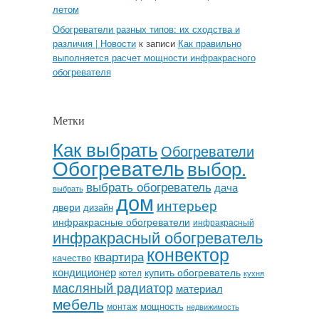
летом
Обогреватели разных типов: их сходства и
различия | Новости
к записи
Как правильно
выполняется расчет мощности инфракрасного
обогревателя
Метки
Как выбрать
Обогреватели
Обогреватель
выбор.
выбрать обогреватель
дача
выбрать
дом
интерьер
двери
дизайн
инфракрасные обогреватели
инфракрасный
инфракрасный обогреватель
конвектор
квартира
качество
кондиционер
купить обогреватель
котел
кухня
масляный радиатор
материал
мебель
мощность
монтаж
недвижимость