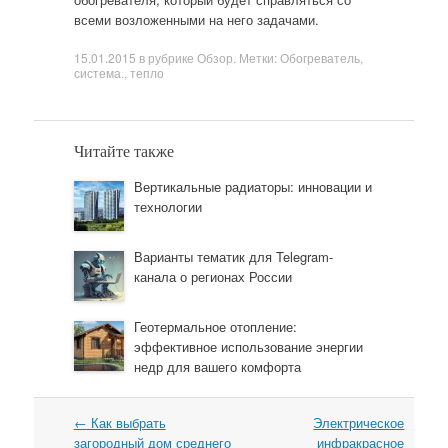
всеми возложенными на него задачами.
15.01.2015
в рубрике
Обзор
. Метки:
Обогреватель
,
система.
,
тепло
Читайте также
Вертикальные радиаторы: инновации и
технологии
Варианты тематик для Telegram-
канала о регионах России
Геотермальное отопление:
эффективное использование энергии
недр для вашего комфорта
←
Как выбрать
Электрическое
Навигация
загородный дом среднего
инфракрасное