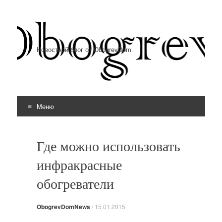
Новостной блог от ObogrevDom
Меню
Перейти к содержимому
Где можно использовать
инфракрасные
обогреватели
ObogrevDomNews
/
15.01.2015