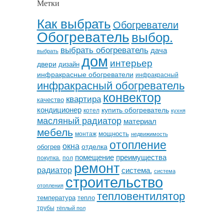
Метки
Как выбрать
Обогреватели
Обогреватель
выбор.
выбрать обогреватель
дача
выбрать
дом
интерьер
двери
дизайн
инфракрасные обогреватели
инфракрасный
инфракрасный обогреватель
конвектор
квартира
качество
кондиционер
купить обогреватель
котел
кухня
масляный радиатор
материал
мебель
мощность
монтаж
недвижимость
отопление
окна
отделка
обогрев
помещение
преимущества
покупка.
пол
ремонт
радиатор
система.
система
строительство
отопления
тепловентилятор
температура
тепло
трубы
тёплый пол