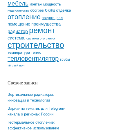
мебель
мощность
монтаж
окна
отделка
обогрев
недвижимость
отопление
покупка.
пол
помещение
преимущества
ремонт
радиатор
система.
система отопления
строительство
температура
тепло
тепловентилятор
трубы
тёплый пол
Свежие записи
Вертикальные радиаторы:
инновации и технологии
Варианты тематик для Telegram-
канала о регионах России
Геотермальное отопление:
эффективное использование