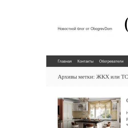
Новостной блог от ObogrevDom
Перейти к содержимому
Главная
Контакты
Обогреватели
Архивы метки:
ЖКХ или Т