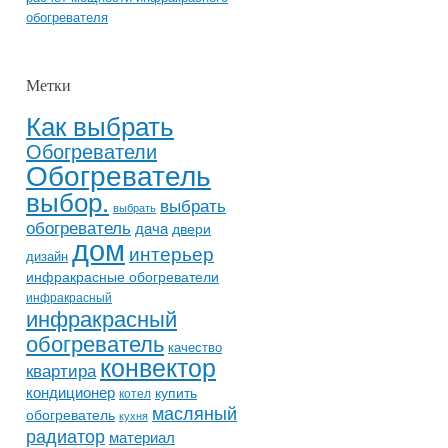
обогревателя
Метки
Как выбрать
Обогреватели
Обогреватель
выбор.
выбрать
выбрать
обогреватель
дача
двери
дом
интерьер
дизайн
инфракрасные обогреватели
инфракрасный
инфракрасный
обогреватель
качество
конвектор
квартира
кондиционер
купить
котел
масляный
обогреватель
кухня
радиатор
материал