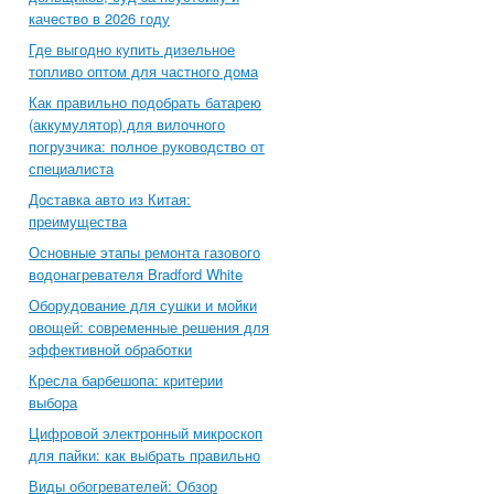
качество в 2026 году
Где выгодно купить дизельное
топливо оптом для частного дома
Как правильно подобрать батарею
(аккумулятор) для вилочного
погрузчика: полное руководство от
специалиста
Доставка авто из Китая:
преимущества
Основные этапы ремонта газового
водонагревателя Bradford White
Оборудование для сушки и мойки
овощей: современные решения для
эффективной обработки
Кресла барбешопа: критерии
выбора
Цифровой электронный микроскоп
для пайки: как выбрать правильно
Виды обогревателей: Обзор