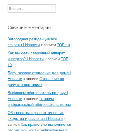
Search
Свежие комментарии
Загородная резиденция все
секреты | Новости
к записи
TOP 10
Как выбрать сварочный аппарат
инвертор? | Новости
к записи
TOP
10
Беру газовое отопление для дома |
Новости
к записи
Отопление на
дачу кто поставил?
Выбираем обогреватель на дачу |
Новости
к записи
Готовим
инфракрасный обогреватель летом
Обогреватели разных типов: их
сходства и различия | Новости
к
записи
Как правильно выполняется
расчет мощности инфракрасного