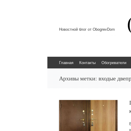
Новостной блог от ObogrevDom
Перейти к содержимому
Главная
Контакты
Обогреватели
Архивы метки:
входые двеп