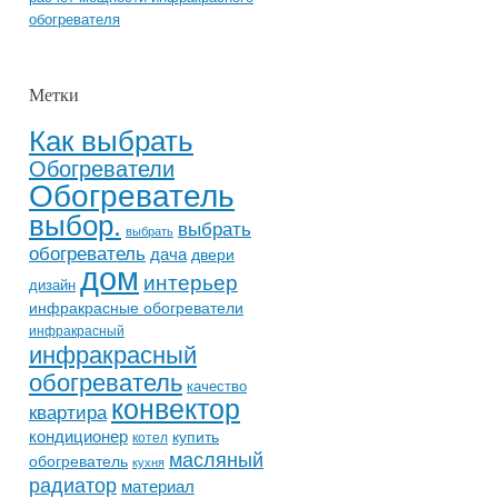
обогревателя
Метки
Как выбрать
Обогреватели
Обогреватель
выбор.
выбрать
выбрать
обогреватель
дача
двери
дом
интерьер
дизайн
инфракрасные обогреватели
инфракрасный
инфракрасный
обогреватель
качество
конвектор
квартира
кондиционер
купить
котел
масляный
обогреватель
кухня
радиатор
материал