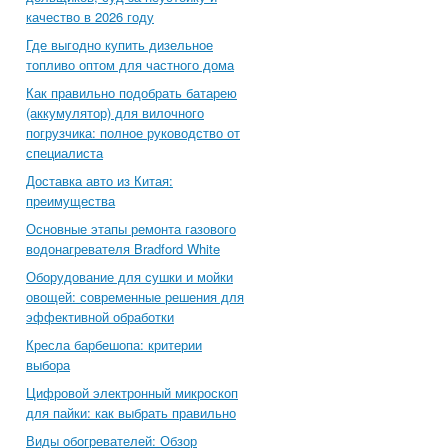
качество в 2026 году
Где выгодно купить дизельное
топливо оптом для частного дома
Как правильно подобрать батарею
(аккумулятор) для вилочного
погрузчика: полное руководство от
специалиста
Доставка авто из Китая:
преимущества
Основные этапы ремонта газового
водонагревателя Bradford White
Оборудование для сушки и мойки
овощей: современные решения для
эффективной обработки
Кресла барбешопа: критерии
выбора
Цифровой электронный микроскоп
для пайки: как выбрать правильно
Виды обогревателей: Обзор