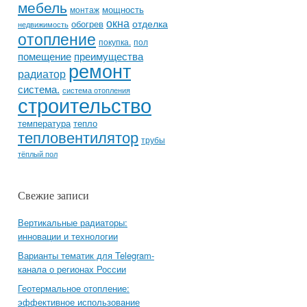
мебель
мощность
монтаж
окна
отделка
обогрев
недвижимость
отопление
покупка.
пол
помещение
преимущества
ремонт
радиатор
система.
система отопления
строительство
температура
тепло
тепловентилятор
трубы
тёплый пол
Свежие записи
Вертикальные радиаторы:
инновации и технологии
Варианты тематик для Telegram-
канала о регионах России
Геотермальное отопление:
эффективное использование