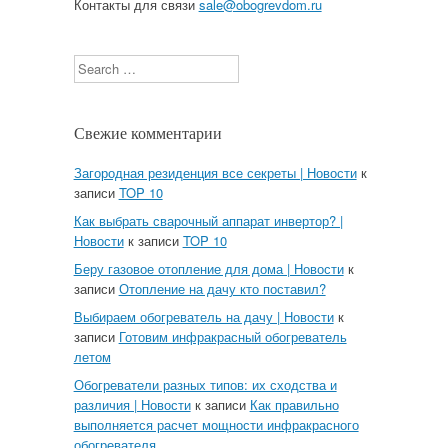
Контакты для связи
sale@obogrevdom.ru
Search
Свежие комментарии
Загородная резиденция все секреты | Новости
к
записи
TOP 10
Как выбрать сварочный аппарат инвертор? |
Новости
к записи
TOP 10
Беру газовое отопление для дома | Новости
к
записи
Отопление на дачу кто поставил?
Выбираем обогреватель на дачу | Новости
к
записи
Готовим инфракрасный обогреватель
летом
Обогреватели разных типов: их сходства и
различия | Новости
к записи
Как правильно
выполняется расчет мощности инфракрасного
обогревателя