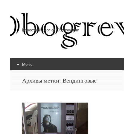
Новостной блог от ObogrevDom
Меню
Перейти к содержимому
Архивы метки:
Вендинговые