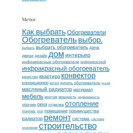
Метки
Как выбрать
Обогреватели
Обогреватель
выбор.
выбрать обогреватель
дача
выбрать
дом
интерьер
двери
дизайн
инфракрасные обогреватели
инфракрасный
инфракрасный обогреватель
конвектор
квартира
качество
кондиционер
купить обогреватель
котел
кухня
масляный радиатор
материал
мебель
мощность
монтаж
недвижимость
отопление
окна
отделка
обогрев
помещение
преимущества
покупка.
пол
ремонт
радиатор
система.
система
строительство
отопления