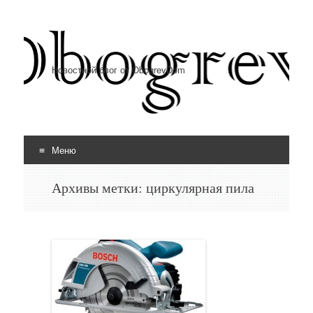
Новостной блог от ObogrevDom
Меню
Перейти к содержимому
Архивы метки:
циркулярная пила