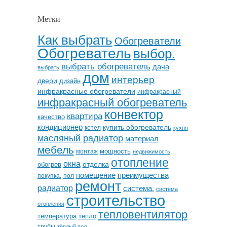
Метки
Как выбрать
Обогреватели
Обогреватель
выбор.
выбрать обогреватель
дача
выбрать
дом
интерьер
двери
дизайн
инфракрасные обогреватели
инфракрасный
инфракрасный обогреватель
конвектор
квартира
качество
кондиционер
купить обогреватель
котел
кухня
масляный радиатор
материал
мебель
мощность
монтаж
недвижимость
отопление
окна
отделка
обогрев
помещение
преимущества
покупка.
пол
ремонт
радиатор
система.
система
строительство
отопления
тепловентилятор
температура
тепло
трубы
тёплый пол