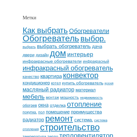
Метки
Как выбрать
Обогреватели
Обогреватель
выбор.
выбрать обогреватель
дача
выбрать
дом
интерьер
двери
дизайн
инфракрасные обогреватели
инфракрасный
инфракрасный обогреватель
конвектор
квартира
качество
кондиционер
купить обогреватель
котел
кухня
масляный радиатор
материал
мебель
мощность
монтаж
недвижимость
отопление
окна
отделка
обогрев
помещение
преимущества
покупка.
пол
ремонт
радиатор
система.
система
строительство
отопления
тепловентилятор
температура
тепло