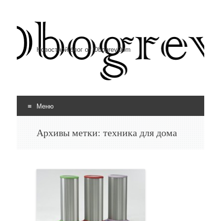
Новостной блог от ObogrevDom
Меню
Перейти к содержимому
Архивы метки:
техника для дома