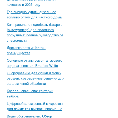
качество в 2026 году
Где выгодно купить дизельное
топливо оптом для частного дома
Как правильно подобрать батарею
(аккумулятор) для вилочного
погрузчика: полное руководство от
специалиста
Доставка авто из Китая:
преимущества
Основные этапы ремонта газового
водонагревателя Bradford White
Оборудование для сушки и мойки
овощей: современные решения для
эффективной обработки
Кресла барбешопа: критерии
выбора
Цифровой электронный микроскоп
для пайки: как выбрать правильно
Виды обогревателей: Обзор