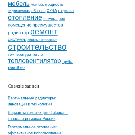
мебель
мощность
монтаж
окна
отделка
обогрев
недвижимость
отопление
покупка.
пол
помещение
преимущества
ремонт
радиатор
система.
система отопления
строительство
температура
тепло
тепловентилятор
трубы
тёплый пол
Свежие записи
Вертикальные радиаторы:
инновации и технологии
Варианты тематик для Telegram-
канала о регионах России
Геотермальное отопление:
эффективное использование