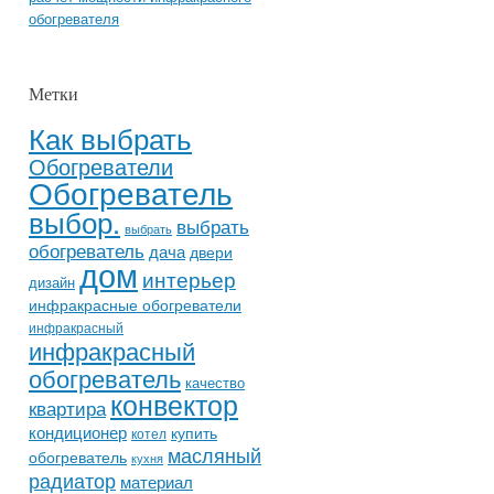
обогревателя
Метки
Как выбрать
Обогреватели
Обогреватель
выбор.
выбрать
выбрать
обогреватель
дача
двери
дом
интерьер
дизайн
инфракрасные обогреватели
инфракрасный
инфракрасный
обогреватель
качество
конвектор
квартира
кондиционер
купить
котел
масляный
обогреватель
кухня
радиатор
материал