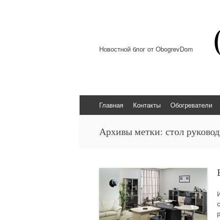
Новостной блог от ObogrevDom
Перейти к содержимому
Главная
Контакты
Обогреватели
Архивы метки:
стол руково