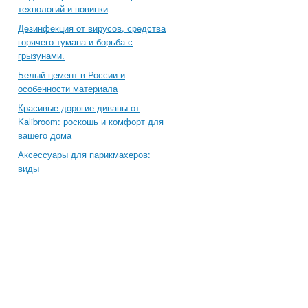
технологий и новинки
Дезинфекция от вирусов, средства
горячего тумана и борьба с
грызунами.
Белый цемент в России и
особенности материала
Красивые дорогие диваны от
Kalibroom: роскошь и комфорт для
вашего дома
Аксессуары для парикмахеров:
виды