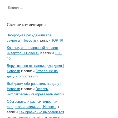
Search
Свежие комментарии
Загородная резиденция все
секреты | Новости
к записи
TOP 10
Как выбрать сварочный аппарат
инвертор? | Новости
к записи
TOP
10
Беру газовое отопление для дома |
Новости
к записи
Отопление на
дачу кто поставил?
Выбираем обогреватель на дачу |
Новости
к записи
Готовим
инфракрасный обогреватель летом
Обогреватели разных типов: их
сходства и различия | Новости
к
записи
Как правильно выполняется
расчет мощности инфракрасного