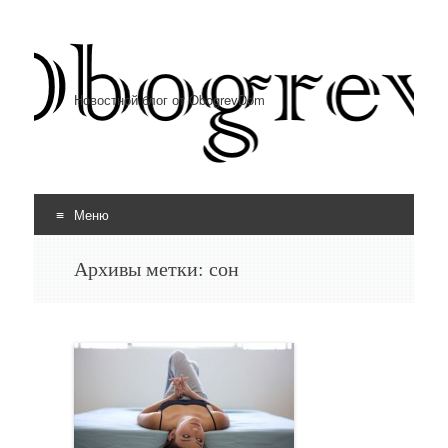
Новостной блог от ObogrevDom
Меню
Перейти к содержимому
Архивы метки:
сон