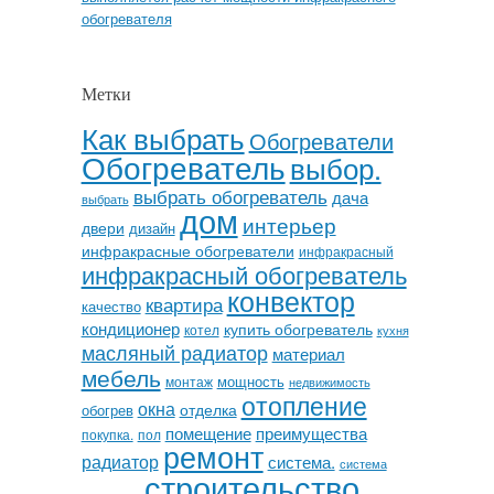
обогревателя
Метки
Как выбрать
Обогреватели
Обогреватель
выбор.
выбрать обогреватель
дача
выбрать
дом
интерьер
двери
дизайн
инфракрасные обогреватели
инфракрасный
инфракрасный обогреватель
конвектор
квартира
качество
кондиционер
купить обогреватель
котел
кухня
масляный радиатор
материал
мебель
мощность
монтаж
недвижимость
отопление
окна
отделка
обогрев
помещение
преимущества
покупка.
пол
ремонт
радиатор
система.
система
строительство