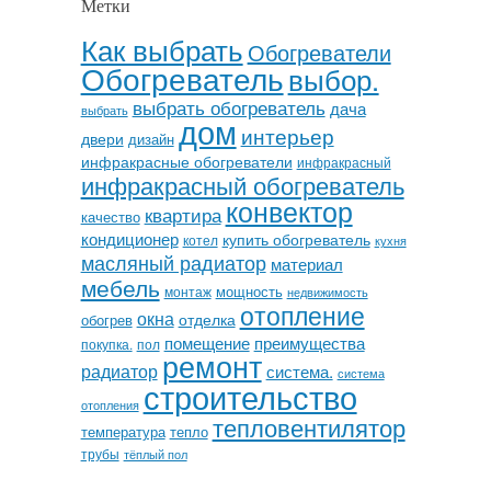
Метки
Как выбрать
Обогреватели
Обогреватель
выбор.
выбрать обогреватель
дача
выбрать
дом
интерьер
двери
дизайн
инфракрасные обогреватели
инфракрасный
инфракрасный обогреватель
конвектор
квартира
качество
кондиционер
купить обогреватель
котел
кухня
масляный радиатор
материал
мебель
мощность
монтаж
недвижимость
отопление
окна
отделка
обогрев
помещение
преимущества
покупка.
пол
ремонт
радиатор
система.
система
строительство
отопления
тепловентилятор
температура
тепло
трубы
тёплый пол