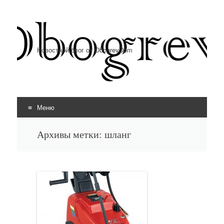
Новостной блог от ObogrevDom
Меню
Перейти к содержимому
Архивы метки:
шланг