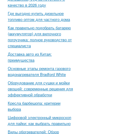
качество в 2026 году
Где выгодно купить дизельное
топливо оптом для частного дома
Как правильно подобрать батарею
(аккумулятор) для вилочного
погрузчика: полное руководство от
специалиста
Доставка авто из Китая:
преимущества
Основные этапы ремонта газового
водонагревателя Bradford White
Оборудование для сушки и мойки
овощей: современные решения для
эффективной обработки
Кресла барбешопа: критерии
выбора
Цифровой электронный микроскоп
для пайки: как выбрать правильно
Виды обогревателей: Обзор