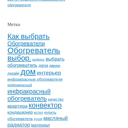
обогревателя
Метки
Как выбрать
Обогреватели
Обогреватель
выбор.
выбрать
выбрать
обогреватель
дача
двери
дом
интерьер
дизайн
инфракрасные обогреватели
инфракрасный
инфракрасный
обогреватель
качество
конвектор
квартира
кондиционер
купить
котел
масляный
обогреватель
кухня
радиатор
материал