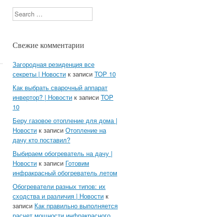
,
Search
Свежие комментарии
Загородная резиденция все
секреты | Новости
к записи
TOP 10
Как выбрать сварочный аппарат
инвертор? | Новости
к записи
TOP
10
Беру газовое отопление для дома |
Новости
к записи
Отопление на
дачу кто поставил?
Выбираем обогреватель на дачу |
Новости
к записи
Готовим
инфракрасный обогреватель летом
Обогреватели разных типов: их
сходства и различия | Новости
к
записи
Как правильно выполняется
расчет мощности инфракрасного