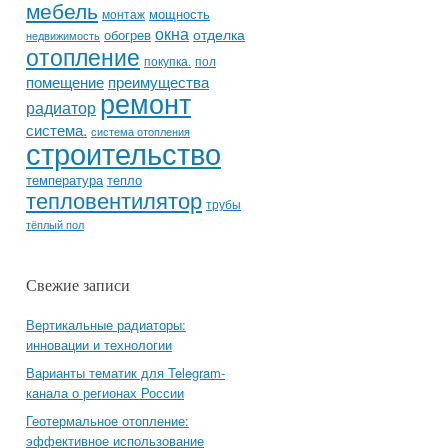
мебель
мощность
монтаж
окна
отделка
обогрев
недвижимость
отопление
покупка.
пол
помещение
преимущества
ремонт
радиатор
система.
система отопления
строительство
температура
тепло
тепловентилятор
трубы
тёплый пол
Свежие записи
Вертикальные радиаторы:
инновации и технологии
Варианты тематик для Telegram-
канала о регионах России
Геотермальное отопление:
эффективное использование