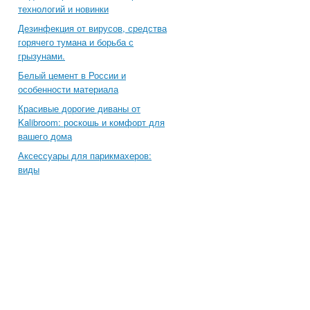
технологий и новинки
Дезинфекция от вирусов, средства
горячего тумана и борьба с
грызунами.
Белый цемент в России и
особенности материала
Красивые дорогие диваны от
Kalibroom: роскошь и комфорт для
вашего дома
Аксессуары для парикмахеров:
виды