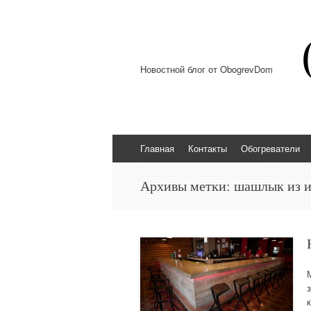
Новостной блог от ObogrevDom
Перейти к содержимому
Главная
Контакты
Обогреватели
Архивы метки:
шашлык из 