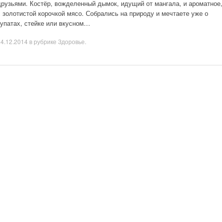
друзьями. Костёр, вожделенный дымок, идущий от мангала, и ароматное
с золотистой корочкой мясо. Собрались на природу и мечтаете уже о
купатах, стейке или вкусном…
24.12.2014
в рубрике
Здоровье
.