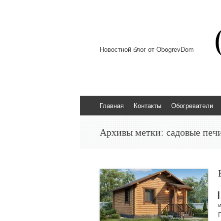
Новостной блог от ObogrevDom
Перейти к содержимому
Главная
Контакты
Обогреватели
Архивы метки:
садовые печ