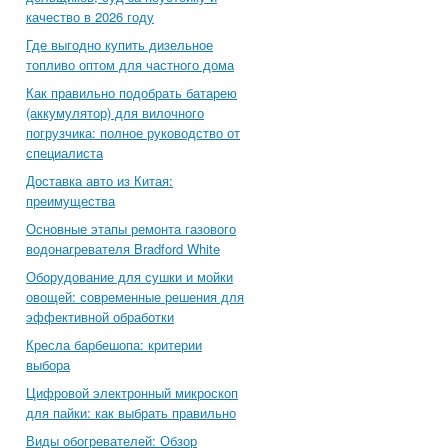
качество в 2026 году
Где выгодно купить дизельное
топливо оптом для частного дома
Как правильно подобрать батарею
(аккумулятор) для вилочного
погрузчика: полное руководство от
специалиста
Доставка авто из Китая:
преимущества
Основные этапы ремонта газового
водонагревателя Bradford White
Оборудование для сушки и мойки
овощей: современные решения для
эффективной обработки
Кресла барбешопа: критерии
выбора
Цифровой электронный микроскоп
для пайки: как выбрать правильно
Виды обогревателей: Обзор