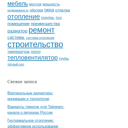
мебель
мощность
монтаж
окна
отделка
обогрев
недвижимость
отопление
покупка.
пол
помещение
преимущества
ремонт
радиатор
система.
система отопления
строительство
температура
тепло
тепловентилятор
трубы
тёплый пол
Свежие записи
Вертикальные радиаторы:
инновации и технологии
Варианты тематик для Telegram-
канала о регионах России
Геотермальное отопление:
эффективное использование