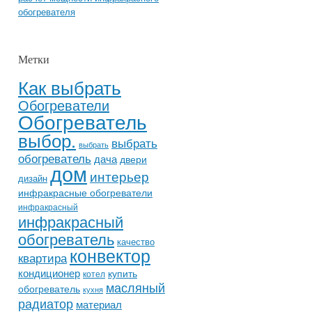
обогревателя
Метки
Как выбрать
Обогреватели
Обогреватель
выбор.
выбрать
выбрать
обогреватель
дача
двери
дом
интерьер
дизайн
инфракрасные обогреватели
инфракрасный
инфракрасный
обогреватель
качество
конвектор
квартира
кондиционер
купить
котел
масляный
обогреватель
кухня
радиатор
материал