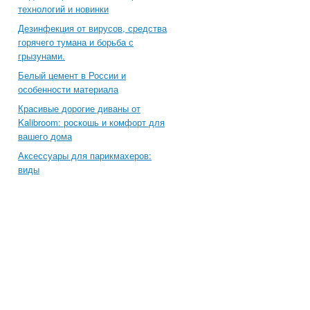
технологий и новинки
Дезинфекция от вирусов, средства
горячего тумана и борьба с
грызунами.
Белый цемент в России и
особенности материала
Красивые дорогие диваны от
Kalibroom: роскошь и комфорт для
вашего дома
Аксессуары для парикмахеров:
виды