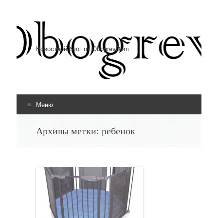
Новостной блог от ObogrevDom
Меню
Перейти к содержимому
Архивы метки:
ребенок