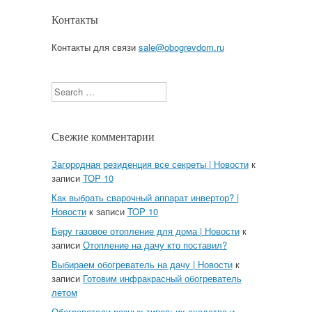
Контакты
Контакты для связи
sale@obogrevdom.ru
Search
Свежие комментарии
Загородная резиденция все секреты | Новости
к
записи
TOP 10
Как выбрать сварочный аппарат инвертор? |
Новости
к записи
TOP 10
Беру газовое отопление для дома | Новости
к
записи
Отопление на дачу кто поставил?
Выбираем обогреватель на дачу | Новости
к
записи
Готовим инфракрасный обогреватель
летом
Обогреватели разных типов: их сходства и