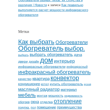
различия | Новости
к записи
Как правильно
выполняется расчет мощности инфракрасного
обогревателя
Метки
Как выбрать
Обогреватели
Обогреватель
выбор.
выбрать обогреватель
дача
выбрать
дом
интерьер
двери
дизайн
инфракрасные обогреватели
инфракрасный
инфракрасный обогреватель
конвектор
квартира
качество
кондиционер
купить обогреватель
котел
кухня
масляный радиатор
материал
мебель
мощность
монтаж
недвижимость
отопление
окна
отделка
обогрев
помещение
преимущества
покупка.
пол