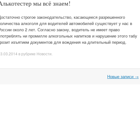
Алькотестер мы всё знаем!
Достаточно строгое законодательство, касающееся разрешенного
количества алкоголя для водителей автомобилей существует у нас в
России около 2 лет. Согласно закону, водитель не имеет право
употреблять ни промилле алкогольных напитков и нарушение этого табу
грозит изъятием документов для вождения на длительный период.
13.03.2014
в рубрике
Новости
.
Новые записи
→