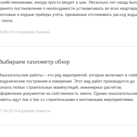
хозяйственниками, иногда просто вводят в шок. Несколько лет назад был
принято постановление о необходимости устанавливать во всех квартира
тепловые и водные приборы учёта, призванные отслеживать расход воды
и тепла.
09.06.2014
в рубрике
Техника
.
Выбираем тахеометр обзор
Изыскательские работы – это ряд мероприятий, которые включают в себя
геодезические построения и измерения. Этот вид работ производится до
начала любых строительных манипуляций, инженерных расчётов,
оформления документов на собственность земли. Однако изыскательски
работы идут бок о бок со строительными и монтажными мероприятиями.
17.04.2014
в рубрике
Новости
.