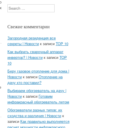
о
Search
х
Свежие комментарии
Загородная резиденция все
секреты | Новости
к записи
TOP 10
Как выбрать сварочный аппарат
инвертор? | Новости
к записи
TOP
10
Беру газовое отопление для дома |
Новости
к записи
Отопление на
дачу кто поставил?
е
Выбираем обогреватель на дачу |
Новости
к записи
Готовим
инфракрасный обогреватель летом
Обогреватели разных типов: их
сходства и различия | Новости
к
записи
Как правильно выполняется
расчет мощности инфракрасного