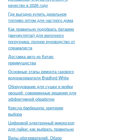
качество в 2026 году
Где выгодно купить дизельное
топливо оптом для частного дома
Как правильно подобрать батарею
(аккумулятор) для вилочного
погрузчика: полное руководство от
специалиста
Доставка авто из Китая:
преимущества
Основные этапы ремонта газового
водонагревателя Bradford White
Оборудование для сушки и мойки
овощей: современные решения для
эффективной обработки
Кресла барбешопа: критерии
выбора
Цифровой электронный микроскоп
для пайки: как выбрать правильно
Виды обогревателей: Обзор