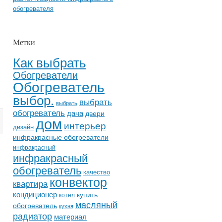
обогревателя
Метки
Как выбрать
Обогреватели
Обогреватель
выбор.
выбрать
выбрать
обогреватель
дача
двери
дом
интерьер
дизайн
инфракрасные обогреватели
инфракрасный
инфракрасный
обогреватель
качество
конвектор
квартира
кондиционер
купить
котел
масляный
обогреватель
кухня
радиатор
материал