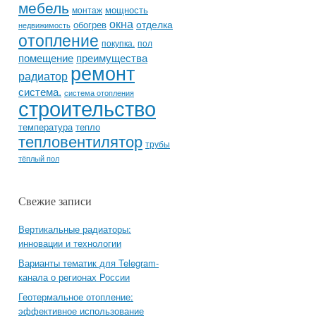
мебель
мощность
монтаж
окна
отделка
обогрев
недвижимость
отопление
покупка.
пол
помещение
преимущества
ремонт
радиатор
система.
система отопления
строительство
температура
тепло
тепловентилятор
трубы
тёплый пол
Свежие записи
Вертикальные радиаторы:
инновации и технологии
Варианты тематик для Telegram-
канала о регионах России
Геотермальное отопление:
эффективное использование