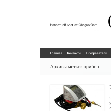
Новостной блог от ObogrevDom
Перейти к содержимому
Главная
Контакты
Обогреватели
Архивы метки:
прибор