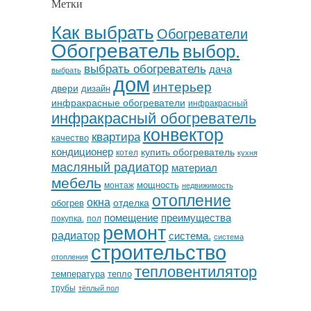
Метки
Как выбрать
Обогреватели
Обогреватель
выбор.
выбрать обогреватель
дача
выбрать
дом
интерьер
двери
дизайн
инфракрасные обогреватели
инфракрасный
инфракрасный обогреватель
конвектор
квартира
качество
кондиционер
купить обогреватель
котел
кухня
масляный радиатор
материал
мебель
мощность
монтаж
недвижимость
отопление
окна
отделка
обогрев
помещение
преимущества
покупка.
пол
ремонт
радиатор
система.
система
строительство
отопления
тепловентилятор
температура
тепло
трубы
тёплый пол