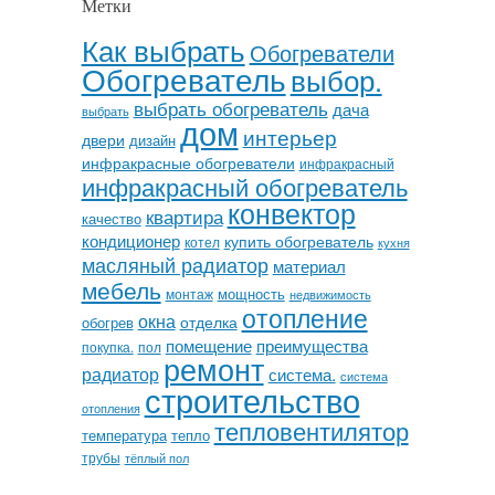
Метки
Как выбрать
Обогреватели
Обогреватель
выбор.
выбрать обогреватель
дача
выбрать
дом
интерьер
двери
дизайн
инфракрасные обогреватели
инфракрасный
инфракрасный обогреватель
конвектор
квартира
качество
кондиционер
купить обогреватель
котел
кухня
масляный радиатор
материал
мебель
мощность
монтаж
недвижимость
отопление
окна
отделка
обогрев
помещение
преимущества
покупка.
пол
ремонт
радиатор
система.
система
строительство
отопления
тепловентилятор
температура
тепло
трубы
тёплый пол