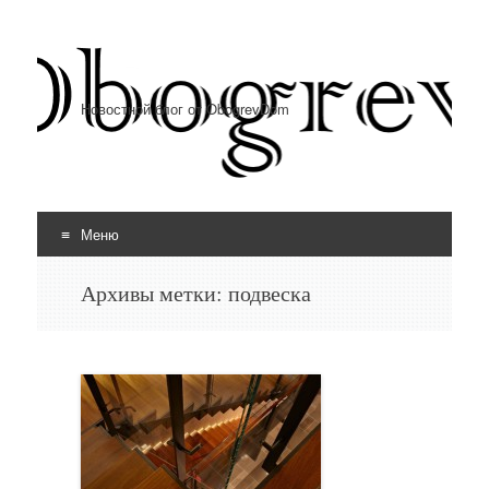
Новостной блог от ObogrevDom
Меню
Перейти к содержимому
Архивы метки:
подвеска