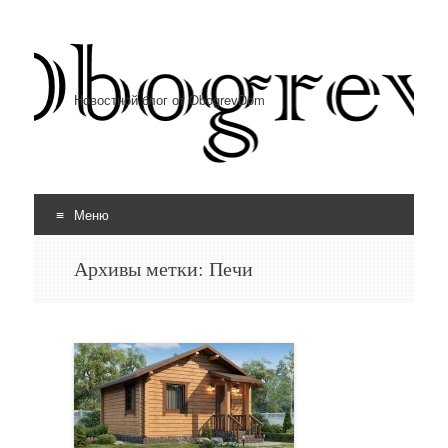
Новостной блог от ObogrevDom
Меню
Перейти к содержимому
Архивы метки:
Печи