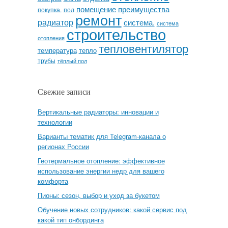
помещение
преимущества
покупка.
пол
ремонт
радиатор
система.
система
строительство
отопления
тепловентилятор
температура
тепло
трубы
тёплый пол
Свежие записи
Вертикальные радиаторы: инновации и
технологии
Варианты тематик для Telegram-канала о
регионах России
Геотермальное отопление: эффективное
использование энергии недр для вашего
комфорта
Пионы: сезон, выбор и уход за букетом
Обучение новых сотрудников: какой сервис под
какой тип онбординга