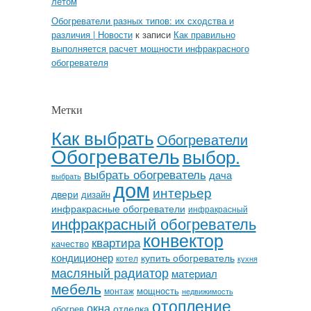
летом
Обогреватели разных типов: их сходства и
различия | Новости
к записи
Как правильно
выполняется расчет мощности инфракрасного
обогревателя
Метки
Как выбрать
Обогреватели
Обогреватель
выбор.
выбрать обогреватель
дача
выбрать
дом
интерьер
двери
дизайн
инфракрасные обогреватели
инфракрасный
инфракрасный обогреватель
конвектор
квартира
качество
кондиционер
купить обогреватель
котел
кухня
масляный радиатор
материал
мебель
мощность
монтаж
недвижимость
отопление
окна
отделка
обогрев