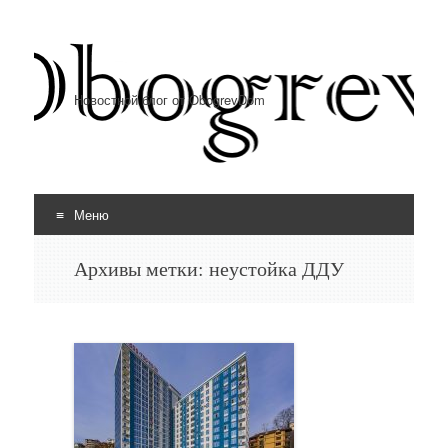
Новостной блог от ObogrevDom
Меню
Перейти к содержимому
Архивы метки:
неустойка ДДУ