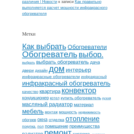
различия | Новости
к записи
Как правильно
выполняется расчет мощности инфракрасного
обогревателя
Метки
Как выбрать
Обогреватели
Обогреватель
выбор.
выбрать обогреватель
дача
выбрать
дом
интерьер
двери
дизайн
инфракрасные обогреватели
инфракрасный
инфракрасный обогреватель
конвектор
квартира
качество
кондиционер
купить обогреватель
котел
кухня
масляный радиатор
материал
мебель
мощность
монтаж
недвижимость
отопление
окна
отделка
обогрев
помещение
преимущества
покупка.
пол
ремонт
радиатор
система.